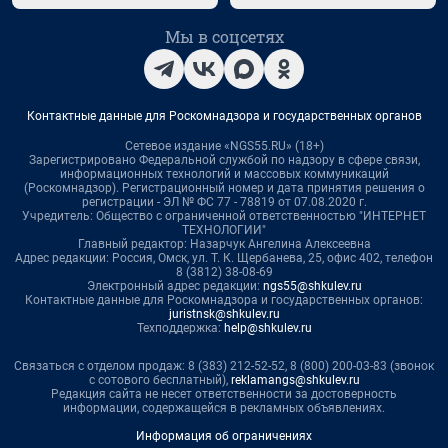
Мы в соцсетях
Контактные данные для Роскомнадзора и государственных органов
Сетевое издание «NGS55.RU» (18+)
Зарегистрировано Федеральной службой по надзору в сфере связи,
информационных технологий и массовых коммуникаций
(Роскомнадзор). Регистрационный номер и дата принятия решения о
регистрации - ЭЛ № ФС 77 - 78819 от 07.08.2020 г.
Учредитель: Общество с ограниченной ответственностью "ИНТЕРНЕТ
ТЕХНОЛОГИИ"
Главный редактор: Назарчук Ангелина Алексеевна
Адрес редакции: Россия, Омск, ул. Т. К. Щербанева, 25, офис 402, телефон
8 (3812) 38-08-69
Электронный адрес редакции:
ngs55@shkulev.ru
Контактные данные для Роскомнадзора и государственных органов:
juristnsk@shkulev.ru
Техподдержка:
help@shkulev.ru
Связаться с отделом продаж: 8 (383) 212-52-52, 8 (800) 200-03-83 (звонок
с сотового бесплатный),
reklamangs@shkulev.ru
Редакция сайта не несет ответственности за достоверность
информации, содержащейся в рекламных объявлениях.
Информация об ограничениях