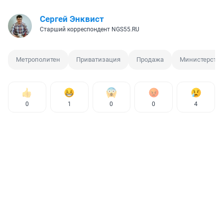
Сергей Энквист
Старший корреспондент NGS55.RU
Метрополитен
Приватизация
Продажа
Министерств
0
1
0
0
4