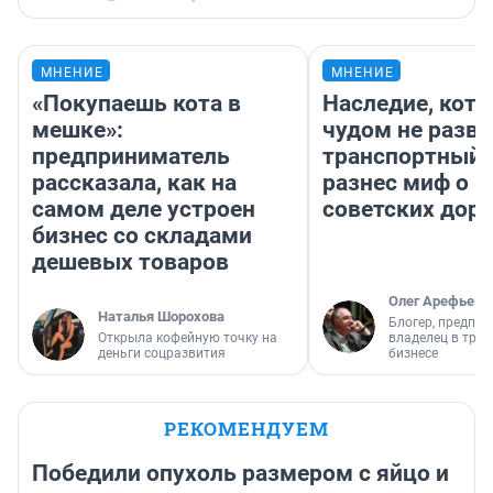
МНЕНИЕ
МНЕНИЕ
«Покупаешь кота в
Наследие, кото
мешке»:
чудом не разва
предприниматель
транспортный 
рассказала, как на
разнес миф о 
самом деле устроен
советских доро
бизнес со складами
дешевых товаров
Олег Арефьев
Наталья Шорохова
Блогер, предпри
Открыла кофейную точку на
владелец в тра
деньги соцразвития
бизнесе
РЕКОМЕНДУЕМ
Победили опухоль размером с яйцо и