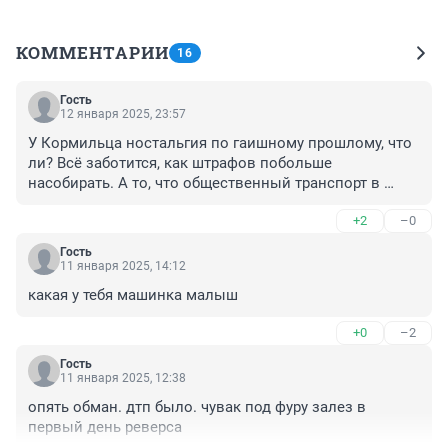
КОММЕНТАРИИ
16
Гость
12 января 2025, 23:57
У Кормильца ностальгия по гаишному прошлому, что 
ли? Всё заботится, как штрафов побольше 
насобирать. А то, что общественный транспорт в 
полной опе, ему наплевать. Ну, разве что цены на 
+2
–0
проезд в очередной раз поднять, безбилетников же 
больше будет. И с них тоже штрафы собирать, 
Гость
собирать... Красота!
11 января 2025, 14:12
какая у тебя машинка малыш
+0
–2
Гость
11 января 2025, 12:38
опять обман. дтп было. чувак под фуру залез в 
первый день реверса