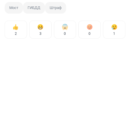
Мост
ГИБДД
Штраф
2
3
0
0
1