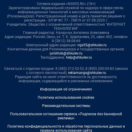
Сетевое издание «NGS55.RU» (18+)
Зарегистрировано Федеральной службой по надзору в сфере связи,
информационных технологий и массовых коммуникаций
(Роскомнадзор). Регистрационный номер и дата принятия решения о
регистрации - ЭЛ № ФС 77 - 78819 от 07.08.2020 г.
Учредитель: Общество с ограниченной ответственностью "ИНТЕРНЕТ
ТЕХНОЛОГИИ"
Главный редактор: Назарчук Ангелина Алексеевна
Адрес редакции: Россия, Омск, ул. Т. К. Щербанева, 25, офис 402, телефон
8 (3812) 38-08-69
Электронный адрес редакции:
ngs55@shkulev.ru
Контактные данные для Роскомнадзора и государственных органов:
juristnsk@shkulev.ru
Техподдержка:
help@shkulev.ru
Связаться с отделом продаж: 8 (383) 212-52-52, 8 (800) 200-03-83 (звонок
с сотового бесплатный),
reklamangs@shkulev.ru
Редакция сайта не несет ответственности за достоверность
информации, содержащейся в рекламных объявлениях.
Информация об ограничениях
Политика использования cookies
Рекомендательные системы
Пользовательское соглашение сервиса «Подписка без баннерной
рекламы»
Политика конфиденциальности и обработки персональных данных и
правила использования сайта