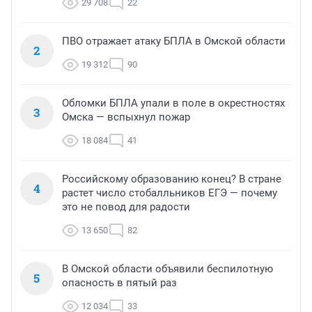
29 708
22
ПВО отражает атаку БПЛА в Омской области
2
19 312
90
Обломки БПЛА упали в поле в окрестностях
3
Омска — вспыхнул пожар
18 084
41
Российскому образованию конец? В стране
4
растет число стобалльников ЕГЭ — почему
это не повод для радости
13 650
82
В Омской области объявили беспилотную
5
опасность в пятый раз
12 034
33