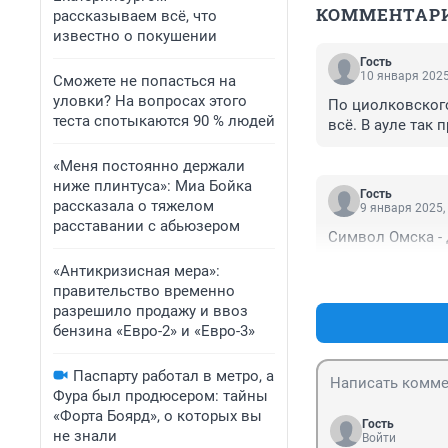
КОММЕНТАР
рассказываем всё, что
известно о покушении
Гость
10 января 2025
Сможете не попасться на
уловки? На вопросах этого
По циолковского
теста спотыкаются 90 % людей
всё. В ауле так
«Меня постоянно держали
ниже плинтуса»: Миа Бойка
Гость
рассказала о тяжелом
9 января 2025,
расставании с абьюзером
Символ Омска - 
«Антикризисная мера»:
правительство временно
разрешило продажу и ввоз
бензина «Евро-2» и «Евро-3»
Паспарту работал в метро, а
Фура был продюсером: тайны
«Форта Боярд», о которых вы
Гость
не знали
Войти