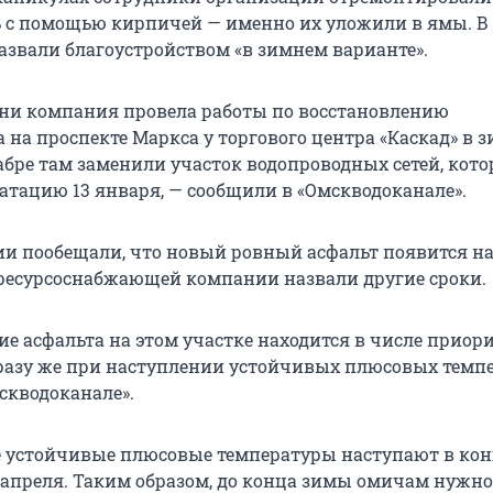
 с помощью кирпичей — именно их уложили в ямы. В
азвали благоустройством «в зимнем варианте».
ни компания провела работы по восстановлению
 на проспекте Маркса у торгового центра «Каскад» в 
кабре там заменили участок водопроводных сетей, кот
уатацию 13 января, — сообщили в «Омскводоканале».
ии пообещали, что новый ровный асфальт появится н
в ресурсоснабжающей компании назвали другие сроки.
ие асфальта на этом участке находится в числе приор
сразу же при наступлении устойчивых плюсовых темпе
скводоканале».
 устойчивые плюсовые температуры наступают в кон
 апреля. Таким образом, до конца зимы омичам нужно