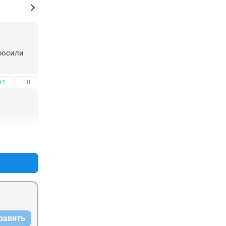
осили 
+1
–0
+14
–0
равить