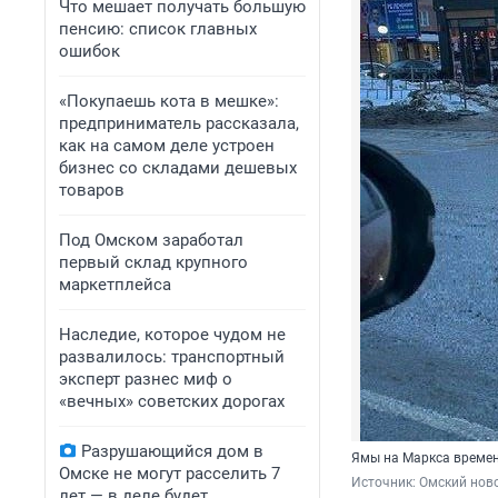
Что мешает получать большую
пенсию: список главных
ошибок
«Покупаешь кота в мешке»:
предприниматель рассказала,
как на самом деле устроен
бизнес со складами дешевых
товаров
Под Омском заработал
первый склад крупного
маркетплейса
Наследие, которое чудом не
развалилось: транспортный
эксперт разнес миф о
«вечных» советских дорогах
Разрушающийся дом в
Ямы на Маркса време
Омске не могут расселить 7
Источник: 
Омский ново
лет — в деле будет