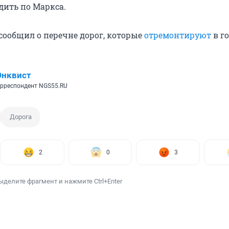
дить по Маркса.
 сообщил о перечне дорог, которые
отремонтируют
в го
Энквист
рреспондент NGS55.RU
Дорога
2
0
3
ыделите фрагмент и нажмите Ctrl+Enter