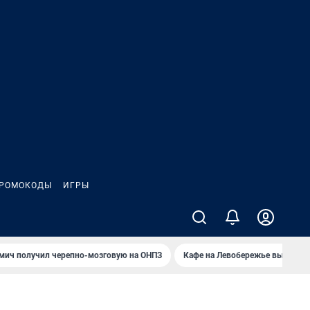
РОМОКОДЫ
ИГРЫ
мич получил черепно-мозговую на ОНПЗ
Кафе на Левобережье выгорело