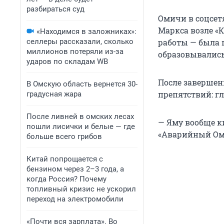
разбираться суд
Омичи в соцсет
Маркса возле «
«Находимся в заложниках»:
селлеры рассказали, сколько
работы — была п
миллионов потеряли из-за
образовывались
ударов по складам WB
После завершен
В Омскую область вернется 30-
препятствий: г
градусная жара
После ливней в омских лесах
— Яму вообще к
пошли лисички и белые — где
«Аварийный Омс
больше всего грибов
Китай попрощается с
бензином через 2–3 года, а
когда Россия? Почему
топливный кризис не ускорил
переход на электромобили
«Почти вся зарплата». Во