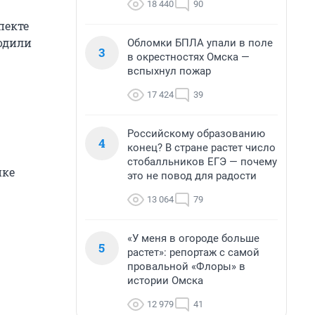
18 440
90
пекте
одили
Обломки БПЛА упали в поле
3
в окрестностях Омска —
вспыхнул пожар
17 424
39
Российскому образованию
4
конец? В стране растет число
стобалльников ЕГЭ — почему
ике
это не повод для радости
13 064
79
«У меня в огороде больше
5
растет»: репортаж с самой
провальной «Флоры» в
истории Омска
12 979
41