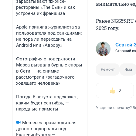
зарабатывают fix-price-
внимательно ез
рестораны «The Бык» и как
устроена их франшиза
Ранее NGS55.RU
Apple приняла журналиста за
2025 году.
пользователя под санкциями:
не пора ли переходить на
Сергей 
Android или «Аврору»
Старший ко
Фотография с поверхности
Марса вызвала бурные споры
Ремонт
Яма
в Сети — на снимке
рассмотрели «загадочного
ходящего человека»
0
Погода 6 августа подскажет,
каким будет сентябрь, —
Увидели опечатку? В
народные приметы
Mercedes производителя
дронов подорвали под
Екатеринбургом —