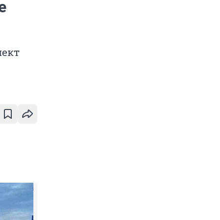
е
?
пект