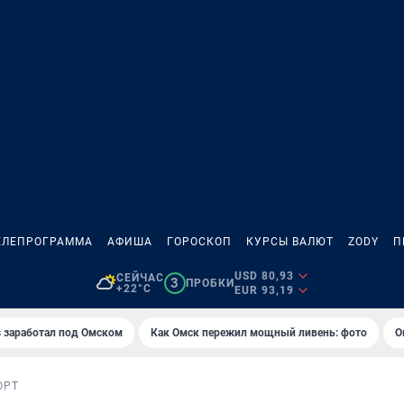
ЕЛЕПРОГРАММА
АФИША
ГОРОСКОП
КУРСЫ ВАЛЮТ
ZODY
П
USD 80,93
СЕЙЧАС
3
ПРОБКИ
+22°C
EUR 93,19
es заработал под Омском
Как Омск пережил мощный ливень: фото
О
ОРТ