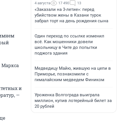
4 августа
17 490
13
«Заказали на 3-летие»: перед
убийством жены в Казани турок
забрал торт на день рождения сына
зимнем
Один переход по ссылке изменил
всё. Как мошенники довели
орый
школьницу в Чите до попытки
поджога здания
а Маркса
Медведицу Майю, жившую на цепи в
Приморье, познакомили с
гималайским медведем Фиником
итетных и
ратур, —
Уроженка Волгограда выиграла
миллион, купив лотерейный билет за
20 рублей
це