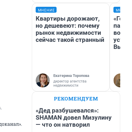
МНЕНИЕ
МНЕНИ
Квартиры дорожают,
«Горо
но дешевеют: почему
папер
рынок недвижимости
возму
сейчас такой странный
устан
Высоц
Екатерина Торопова
директор агентства
недвижимости
РЕКОМЕНДУЕМ
.
«Дед разбушевался»:
SHAMAN довел Мизулину
доканал».
— что он натворил