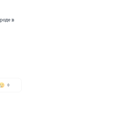
роде в
0