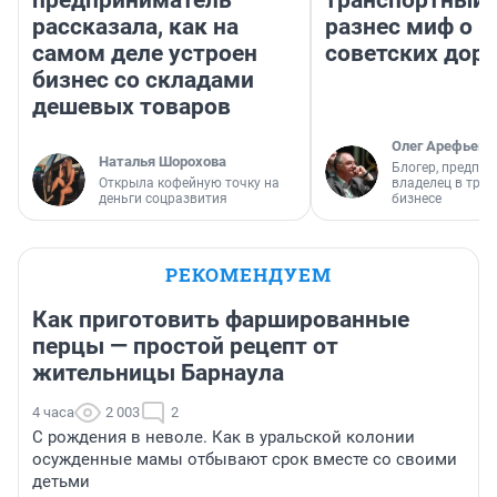
предприниматель
транспортный 
рассказала, как на
разнес миф о 
самом деле устроен
советских доро
бизнес со складами
дешевых товаров
Олег Арефьев
Наталья Шорохова
Блогер, предпри
Открыла кофейную точку на
владелец в тра
деньги соцразвития
бизнесе
РЕКОМЕНДУЕМ
Как приготовить фаршированные
перцы — простой рецепт от
жительницы Барнаула
4 часа
2 003
2
С рождения в неволе. Как в уральской колонии
осужденные мамы отбывают срок вместе со своими
детьми