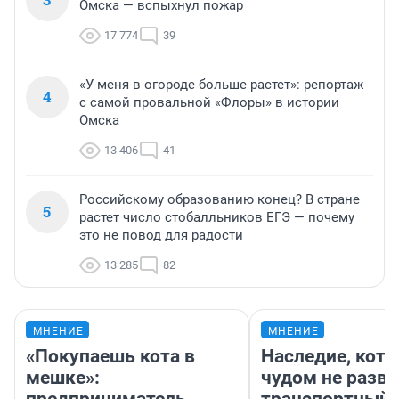
Омска — вспыхнул пожар
17 774
39
«У меня в огороде больше растет»: репортаж
4
с самой провальной «Флоры» в истории
Омска
13 406
41
Российскому образованию конец? В стране
5
растет число стобалльников ЕГЭ — почему
это не повод для радости
13 285
82
МНЕНИЕ
МНЕНИЕ
«Покупаешь кота в
Наследие, кото
мешке»:
чудом не разва