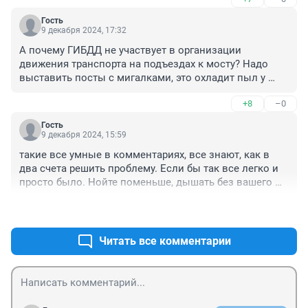
Гость
9 декабря 2024, 17:32
А почему ГИБДД не участвует в организации 
движения транспорта на подъездах к мосту? Надо 
выставить посты с мигалками, это охладит пыл у 
"левых"водителей, вечно влезающих в ряды 
+8
–0
дисциплинированных водителей, создающих 
аварийные ситуации. Сотрудникам надо снимать их 
Гость
на камеру, с последующим оформлением штрафа. 
9 декабря 2024, 15:59
Есть над чем подумать.
такие все умные в комментариях, все знают, как в 
два счета решить проблему. Если бы так все легко и 
просто было. Нойте поменьше, дышать без вашего 
нытья чтоб хоть легче было. А движение все равно 
+0
–6
отладят и без ваших экспертных советов.
Читать все комментарии