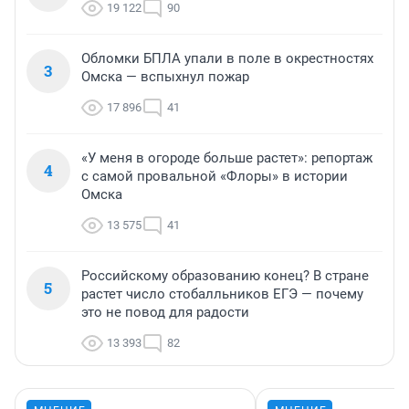
19 122
90
Обломки БПЛА упали в поле в окрестностях
3
Омска — вспыхнул пожар
17 896
41
«У меня в огороде больше растет»: репортаж
4
с самой провальной «Флоры» в истории
Омска
13 575
41
Российскому образованию конец? В стране
5
растет число стобалльников ЕГЭ — почему
это не повод для радости
13 393
82