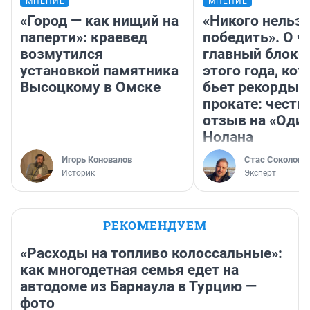
МНЕНИЕ
МНЕНИЕ
«Город — как нищий на
«Никого нельз
паперти»: краевед
победить». О ч
возмутился
главный блокб
установкой памятника
этого года, ко
Высоцкому в Омске
бьет рекорды 
прокате: честн
отзыв на «Оди
Нолана
Игорь Коновалов
Стас Соколов
Историк
Эксперт
РЕКОМЕНДУЕМ
«Расходы на топливо колоссальные»:
как многодетная семья едет на
автодоме из Барнаула в Турцию —
фото