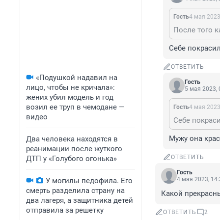
Гость
4 мая 2023
После того к
Себе покраси
ОТВЕТИТЬ
«Подушкой надавил на
Гость
лицо, чтобы не кричала»:
5 мая 2023, 
жених убил модель и год
возил ее труп в чемодане —
Гость
4 мая 2023
видео
Себе покрас
Мужу она крас
Два человека находятся в
реанимации после жуткого
ОТВЕТИТЬ
ДТП у «Голубого огонька»
Гость
4 мая 2023, 14
У могилы педофила. Его
смерть разделила страну на
Какой прекрасны
два лагеря, а защитника детей
отправила за решетку
ОТВЕТИТЬ
2