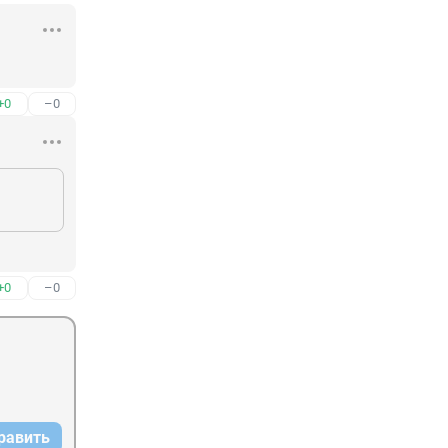
+0
–0
+0
–0
равить