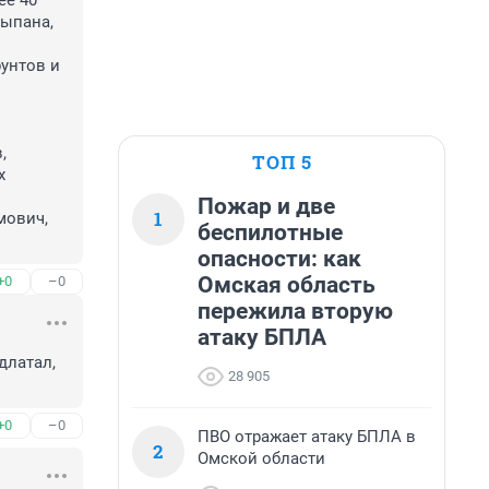
е 40 
ыпана, 
нтов и 
 
ТОП 5
 
Пожар и две
1
ович, 
беспилотные
опасности: как
Омская область
+0
–0
пережила вторую
атаку БПЛА
латал, 
28 905
+0
–0
ПВО отражает атаку БПЛА в
2
Омской области