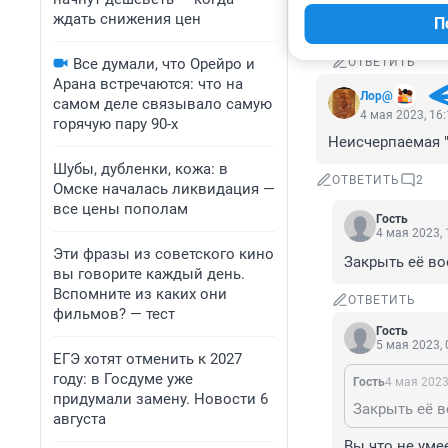
ждать снижения цен
П
школоло марш
Все думали, что Орейро и
ОТВЕТИТЬ
Арана встречаются: что на
Лор@
самом деле связывало самую
4 мая 2023, 16
горячую пару 90-х
Неисчерпаемая "з
Шубы, дубленки, кожа: в
ОТВЕТИТЬ
2
Омске началась ликвидация —
все цены пополам
Гость
4 мая 2023, 
Эти фразы из советского кино
Закрыть её во
вы говорите каждый день.
Вспомните из каких они
ОТВЕТИТЬ
фильмов? — тест
Гость
5 мая 2023, 
ЕГЭ хотят отменить к 2027
году: в Госдуме уже
Гость
4 мая 2023
придумали замену. Новости 6
Закрыть её в
августа
Вы что не уме