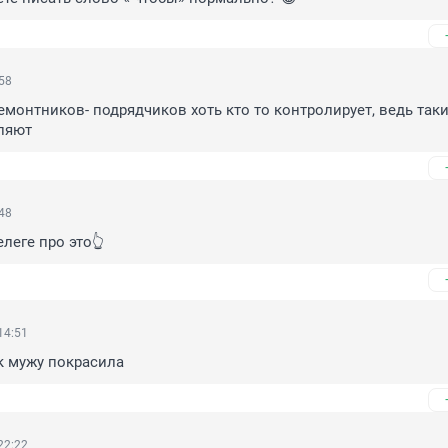
:58
емонтников- подрядчиков хоть кто то контролирует, ведь таки
ляют
:48
елеге про это👆
14:51
к мужу покрасила
22:22