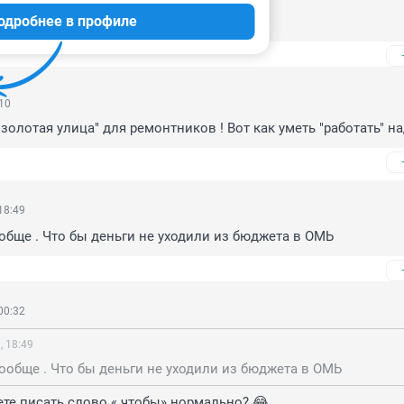
одробнее в профиле
 в школу.
:10
олотая улица" для ремонтников ! Вот как уметь "работать" над
18:49
обще . Что бы деньги не уходили из бюджета в ОМЬ
00:32
, 18:49
ообще . Что бы деньги не уходили из бюджета в ОМЬ
ете писать слово « чтобы» нормально? 😂