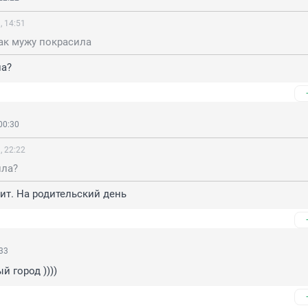
, 14:51
ак мужу покрасила
ла?
00:30
, 22:22
ила?
ит. На родительский день
:33
й город ))))