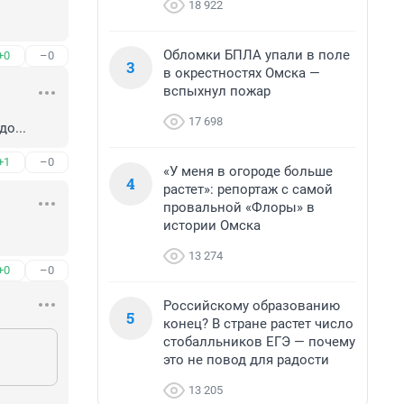
18 922
Обломки БПЛА упали в поле
+0
–0
3
в окрестностях Омска —
вспыхнул пожар
17 698
о...
+1
–0
«У меня в огороде больше
4
растет»: репортаж с самой
провальной «Флоры» в
истории Омска
13 274
+0
–0
Российскому образованию
5
конец? В стране растет число
стобалльников ЕГЭ — почему
это не повод для радости
13 205