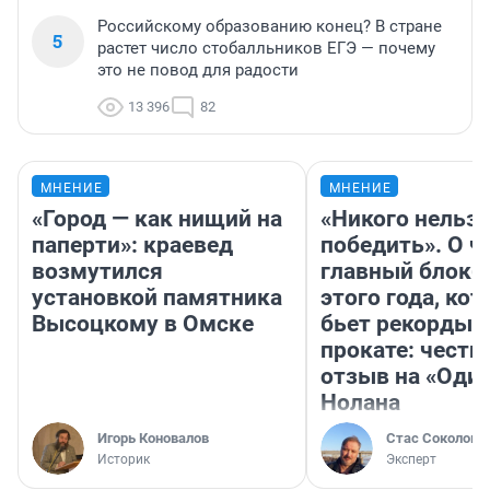
Российскому образованию конец? В стране
5
растет число стобалльников ЕГЭ — почему
это не повод для радости
13 396
82
МНЕНИЕ
МНЕНИЕ
«Город — как нищий на
«Никого нельз
паперти»: краевед
победить». О ч
возмутился
главный блокб
установкой памятника
этого года, ко
Высоцкому в Омске
бьет рекорды 
прокате: честн
отзыв на «Оди
Нолана
Игорь Коновалов
Стас Соколов
Историк
Эксперт