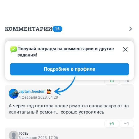
КОММЕНТАРИИ
16
Гость
4 февраля 2023, 09:45
Получай награды за комментарии и другие 
задания!
На время ремонта не пускать тралейбусы ни на один 
из мостов города, они медленнее и теряют 
Подробнее в профиле
драгоценное время со своими проводами 
питателями, на мосты выпускать только новые 
+0
–0
автобусы, 

У телецентра отменить ограничение 40км
captain.freedom
4 февраля 2023, 04:28
А через год-полтора после ремонта снова закроют на 
капитальный ремонт... хорошо устроились
+9
–1
Гость
3 февраля 2023, 17:06