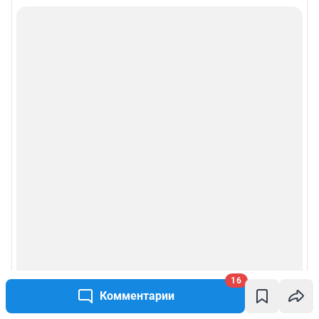
Информация об ограничениях
Политика использования cookies
Рекомендательные системы
Пользовательское соглашение сервиса «Подписка без баннерной
рекламы»
Политика конфиденциальности и обработки персональных данных и
правила использования сайта
© ООО «Сеть городских порталов»
© ООО «Интернет Технологии»
16
Комментарии