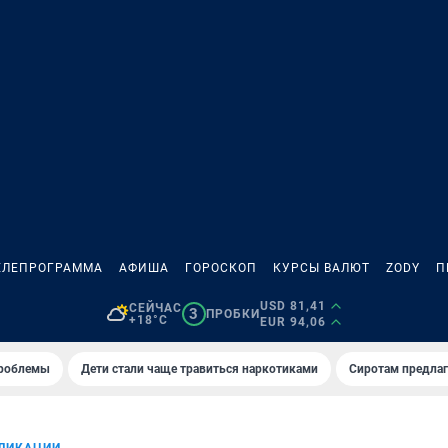
ЕЛЕПРОГРАММА
АФИША
ГОРОСКОП
КУРСЫ ВАЛЮТ
ZODY
П
USD 81,41
СЕЙЧАС
3
ПРОБКИ
+18°C
EUR 94,06
проблемы
Дети стали чаще травиться наркотиками
Сиротам предла