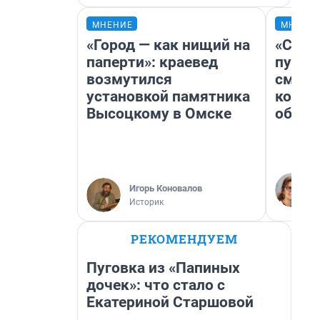
МНЕНИЕ
МНЕНИ
«Город — как нищий на
«Спут
паперти»: краевед
пургу»
возмутился
смерт
установкой памятника
котор
Высоцкому в Омске
обнар
Игорь Коновалов
Историк
РЕКОМЕНДУЕМ
Пуговка из «Папиных
дочек»: что стало с
Екатериной Старшовой