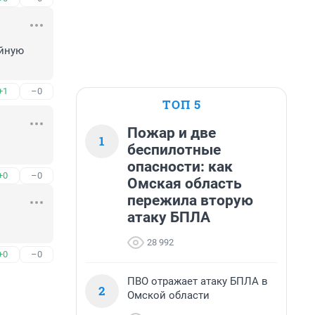
йную 
+1
–0
ТОП 5
Пожар и две
1
беспилотные
опасности: как
+0
–0
Омская область
пережила вторую
атаку БПЛА
28 992
+0
–0
ПВО отражает атаку БПЛА в
2
Омской области