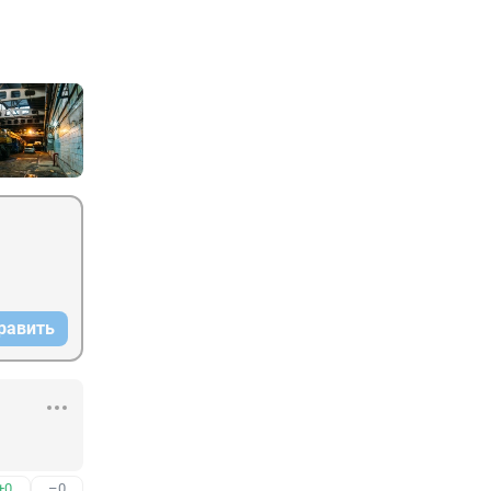
равить
+0
–0