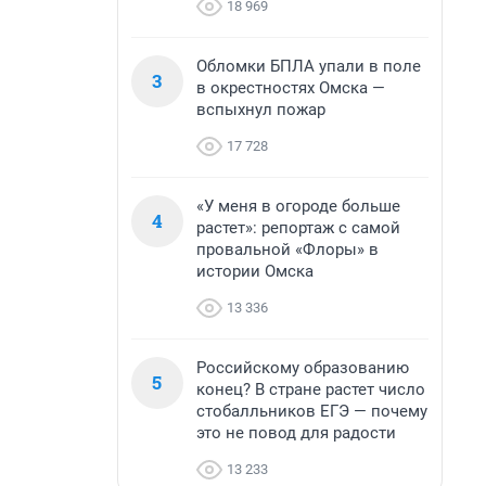
18 969
Обломки БПЛА упали в поле
3
в окрестностях Омска —
вспыхнул пожар
17 728
«У меня в огороде больше
4
растет»: репортаж с самой
провальной «Флоры» в
истории Омска
13 336
Российскому образованию
5
конец? В стране растет число
стобалльников ЕГЭ — почему
это не повод для радости
13 233