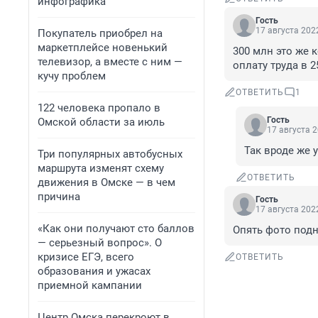
инфографика
Гость
17 августа 2022
Покупатель приобрел на
маркетплейсе новенький
300 млн это же 
телевизор, а вместе с ним —
оплату труда в 2
кучу проблем
ОТВЕТИТЬ
1
122 человека пропало в
Гость
Омской области за июль
17 августа 2
Так вроде же 
Три популярных автобусных
маршрута изменят схему
ОТВЕТИТЬ
движения в Омске — в чем
причина
Гость
17 августа 2022
«Как они получают сто баллов
Опять фото подн
— серьезный вопрос». О
кризисе ЕГЭ, всего
ОТВЕТИТЬ
образования и ужасах
приемной кампании
Центр Омска перекроют в