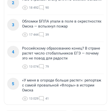
2
18 492
90
Обломки БПЛА упали в поле в окрестностях
3
Омска — вспыхнул пожар
17 444
39
Российскому образованию конец? В стране
4
растет число стобалльников ЕГЭ — почему
это не повод для радости
13 074
79
«У меня в огороде больше растет»: репортаж
5
с самой провальной «Флоры» в истории
Омска
13 029
41