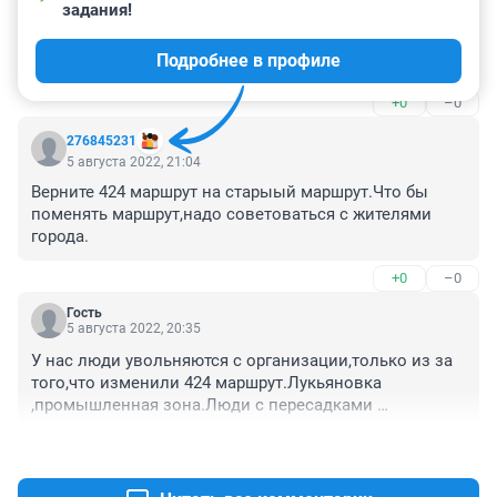
задания!
Какая же это #Опа город Омск, вечно что то 
отменяют, а в замен предлагают ездить с 2-3 
Подробнее в профиле
пересадками + троллейбусы не везде ходят + 
похерили трамваи в центре 👍 круто
+0
–0
276845231
5 августа 2022, 21:04
Верните 424 маршрут на старыый маршрут.Что бы 
поменять маршрут,надо советоваться с жителями 
города.
+0
–0
Гость
5 августа 2022, 20:35
У нас люди увольняются с организации,только из за 
того,что изменили 424 маршрут.Лукьяновка 
,промышленная зона.Люди с пересадками 
добирались до работы .Как людям добираться в 
+0
–0
Лукьяновку с центра?Людям пришлось уйти.У нас всё 
делают против народа.