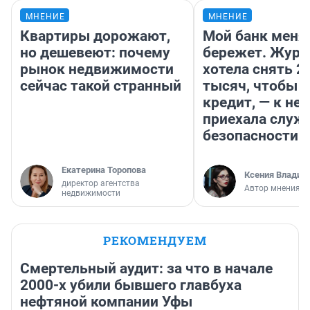
МНЕНИЕ
МНЕНИЕ
Квартиры дорожают,
Мой банк меня
но дешевеют: почему
бережет. Журн
рынок недвижимости
хотела снять 2
сейчас такой странный
тысяч, чтобы п
кредит, — к не
приехала служ
безопасности
Екатерина Торопова
Ксения Владим
директор агентства
Автор мнения
недвижимости
РЕКОМЕНДУЕМ
Смертельный аудит: за что в начале
2000-х убили бывшего главбуха
нефтяной компании Уфы