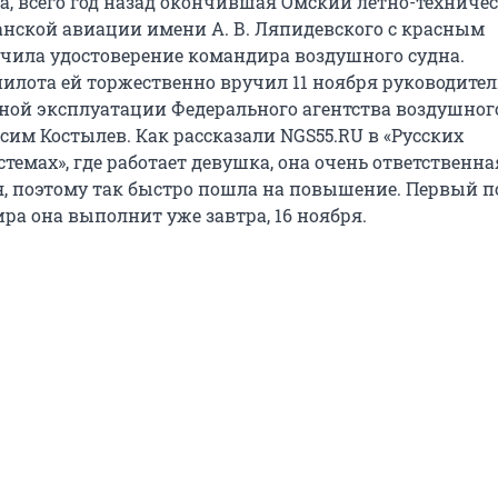
, всего год назад окончившая Омский летно-техниче
нской авиации имени А. В. Ляпидевского с красным
чила удостоверение командира воздушного судна.
пилота ей торжественно вручил 11 ноября руководител
ной эксплуатации Федерального агентства воздушног
сим Костылев. Как рассказали NGS55.RU в «Русских
темах», где работает девушка, она очень ответственна
, поэтому так быстро пошла на повышение. Первый п
ра она выполнит уже завтра, 16 ноября.