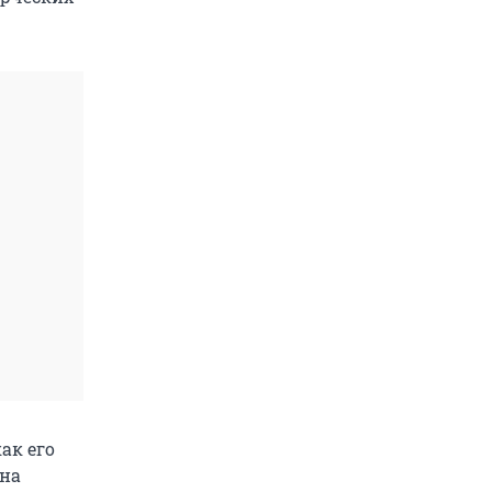
ак его
она