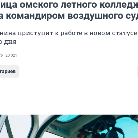
ица омского летного колледж
ла командиром воздушного су
ина приступит к работе в новом статусе
о дня
20 021
тариев