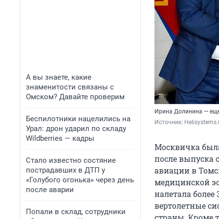
А вы знаете, какие
знаменитости связаны с
Омском? Давайте проверим
Ирина Долинина — еще
Беспилотники нацелились на
Источник: 
Helisystems.
Урал: дрон ударил по складу
Wildberries — кадры
Москвичка была
после выпуска 
Стало известно состяние
авиации в Томс
пострадавших в ДТП у
«Голубого огонька» через день
медицинской эск
после аварии
налетала более 
вертолетные сис
Попали в склад, сотрудники
страны. Кроме 