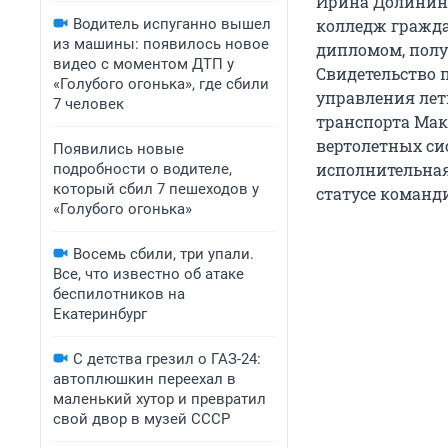
Ирина Долинина
Водитель испуганно вышел
колледж гражда
из машины: появилось новое
дипломом, полу
видео с моментом ДТП у
Свидетельство 
«Голубого огонька», где сбили
управления лет
7 человек
транспорта Мак
вертолетных сис
Появились новые
исполнительная
подробности о водителе,
который сбил 7 пешеходов у
статусе команди
«Голубого огонька»
Восемь сбили, три упали.
Все, что известно об атаке
беспилотников на
Екатеринбург
С детства грезил о ГАЗ-24:
автоплюшкин переехал в
маленький хутор и превратил
свой двор в музей СССР