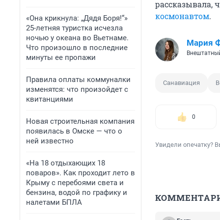
рассказывала, 
космонавтом
.
«Она крикнула: „Дядя Боря!“»
25-летняя туристка исчезла
ночью у океана во Вьетнаме.
Мария 
Что произошло в последние
Внештатный
минуты ее пропажи
Правила оплаты коммуналки
Санавиация
В
изменятся: что произойдет с
квитанциями
0
Новая строительная компания
появилась в Омске — что о
ней известно
Увидели опечатку? В
«На 18 отдыхающих 18
поваров». Как проходит лето в
Крыму с перебоями света и
бензина, водой по графику и
КОММЕНТАР
налетами БПЛА