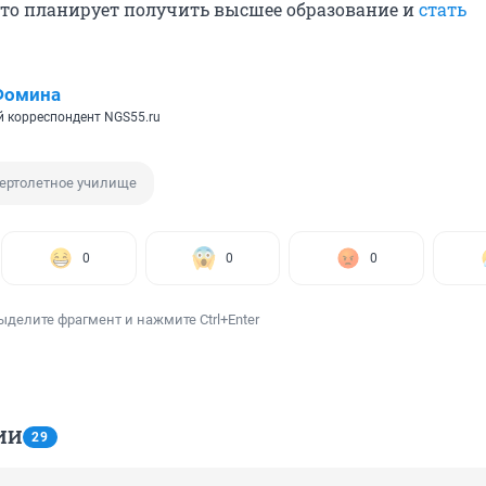
что планирует получить высшее образование и
стать
Фомина
 корреспондент NGS55.ru
ертолетное училище
0
0
0
ыделите фрагмент и нажмите Ctrl+Enter
ИИ
29