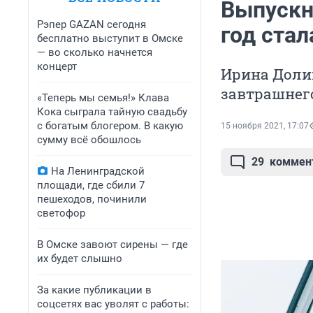
Выпускн
Рэпер GAZAN сегодня
год ста
бесплатно выступит в Омске
— во сколько начнется
концерт
Ирина Долин
завтрашнег
«Теперь мы семья!» Клава
Кока сыграла тайную свадьбу
с богатым блогером. В какую
15 ноября 2021, 17:07
сумму всё обошлось
29
коммен
На Ленинградской
площади, где сбили 7
пешеходов, починили
светофор
В Омске завоют сирены — где
их будет слышно
За какие публикации в
соцсетях вас уволят с работы: