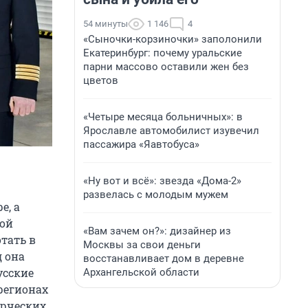
54 минуты
1 146
4
«Сыночки-корзиночки» заполонили
Екатеринбург: почему уральские
парни массово оставили жен без
цветов
«Четыре месяца больничных»: в
Ярославле автомобилист изувечил
пассажира «Яавтобуса»
«Ну вот и всё»: звезда «Дома-2»
развелась с молодым мужем
е, а
ной
«Вам зачем он?»: дизайнер из
тать в
Москвы за свои деньги
д она
восстанавливает дом в деревне
усские
Архангельской области
регионах
ерческих