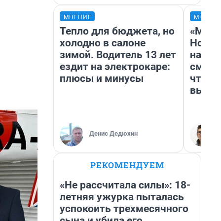
МНЕНИЕ
МНЕНИ
Тепло для бюджета, но
«Мы в
холодно в салоне
Нолан
зимой. Водитель 13 лет
настр
ездит на электрокаре:
смотр
плюсы и минусы
чтобы
выгля
Денис Дедюхин
РЕКОМЕНДУЕМ
«Не рассчитала силы»: 18-
летняя ужурка пыталась
успокоить трехмесячного
сына и убила его