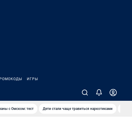
РОМОКОДЫ
ИГРЫ
заны с Омском: тест
Дети стали чаще травиться наркотиками
Появя