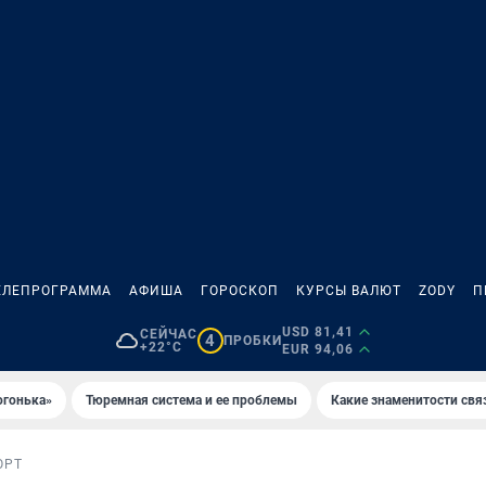
ЕЛЕПРОГРАММА
АФИША
ГОРОСКОП
КУРСЫ ВАЛЮТ
ZODY
П
USD 81,41
СЕЙЧАС
4
ПРОБКИ
+22°C
EUR 94,06
огонька»
Тюремная система и ее проблемы
Какие знаменитости свя
ОРТ