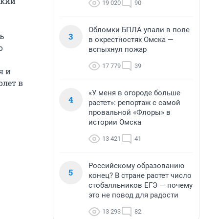
ский
19 020
90
Обломки БПЛА упали в поле
3
ь
в окрестностях Омска —
о
вспыхнул пожар
17 779
39
я и
олет в
«У меня в огороде больше
4
растет»: репортаж с самой
провальной «Флоры» в
истории Омска
13 421
41
Российскому образованию
5
конец? В стране растет число
стобалльников ЕГЭ — почему
это не повод для радости
13 293
82