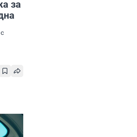
а за
дна
 с