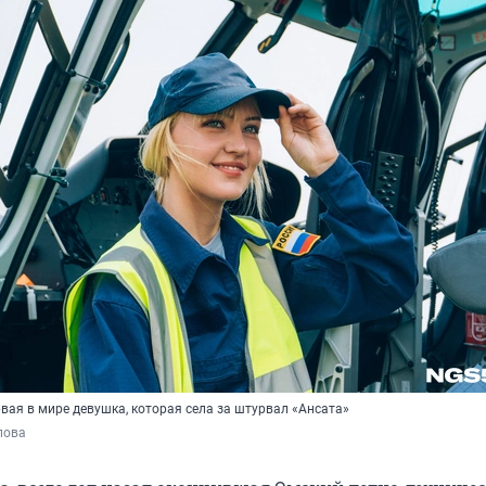
вая в мире девушка, которая села за штурвал «Ансата»
пова