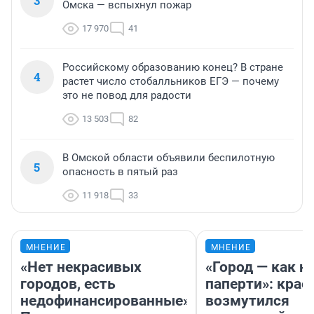
3
Омска — вспыхнул пожар
17 970
41
Российскому образованию конец? В стране
4
растет число стобалльников ЕГЭ — почему
это не повод для радости
13 503
82
В Омской области объявили беспилотную
5
опасность в пятый раз
11 918
33
МНЕНИЕ
МНЕНИЕ
«Нет некрасивых
«Город — как н
городов, есть
паперти»: крае
недофинансированные».
возмутился