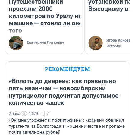
Путешественники
установкой па
проехали 2000
Высоцкому в 
километров по Уралу на
машине — стоило ли оно
того
Игорь Коновал
Екатерина Литкевич
Историк
РЕКОМЕНДУЕМ
«Вплоть до диареи»: как правильно
пить иван-чай — новосибирский
нутрициолог подсчитал допустимое
количество чашек
2 часа
1 679
7
«Он мне угрожает и портит жизнь»: москвич обвинил
турагента из Волгограда в мошенничестве и пропаже
почти миллиона рублей