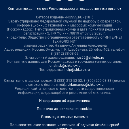
Контактные данные для Роскомнадзора и государственных органов
Сетевое издание «NGS55.RU» (18+)
Зарегистрировано Федеральной службой по надзору в сфере связи,
информационных технологий и массовых коммуникаций
(Роскомнадзор). Регистрационный номер и дата принятия решения о
регистрации - ЭЛ № ФС 77 - 78819 от 07.08.2020 г.
Учредитель: Общество с ограниченной ответственностью "ИНТЕРНЕТ
ТЕХНОЛОГИИ"
Главный редактор: Назарчук Ангелина Алексеевна
Адрес редакции: Россия, Омск, ул. Т. К. Щербанева, 25, офис 402, телефон
8 (3812) 38-08-69
Электронный адрес редакции:
ngs55@shkulev.ru
Контактные данные для Роскомнадзора и государственных органов:
juristnsk@shkulev.ru
Техподдержка:
help@shkulev.ru
Связаться с отделом продаж: 8 (383) 212-52-52, 8 (800) 200-03-83 (звонок
с сотового бесплатный),
reklamangs@shkulev.ru
Редакция сайта не несет ответственности за достоверность
информации, содержащейся в рекламных объявлениях.
Информация об ограничениях
Политика использования cookies
Рекомендательные системы
Пользовательское соглашение сервиса «Подписка без баннерной