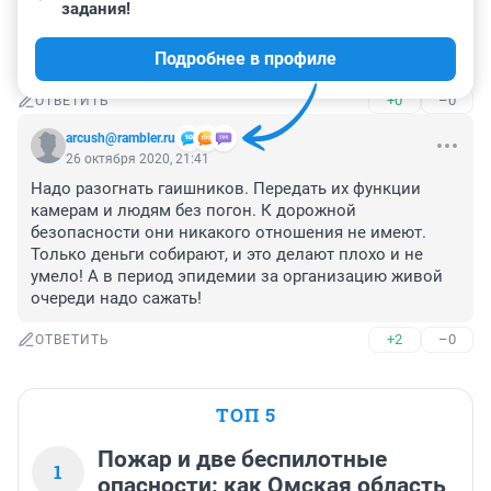
задания!
Молодцы! Хорошо придумали про живую очередь! 👍
👍👍

Подробнее в профиле
Помогают мне проникать в новых носителей.
+0
–0
ОТВЕТИТЬ
arcush@rambler.ru
26 октября 2020, 21:41
Надо разогнать гаишников. Передать их функции 
камерам и людям без погон. К дорожной 
безопасности они никакого отношения не имеют. 
Только деньги собирают, и это делают плохо и не 
умело! А в период эпидемии за организацию живой 
очереди надо сажать!
+2
–0
ОТВЕТИТЬ
ТОП 5
Пожар и две беспилотные
1
опасности: как Омская область