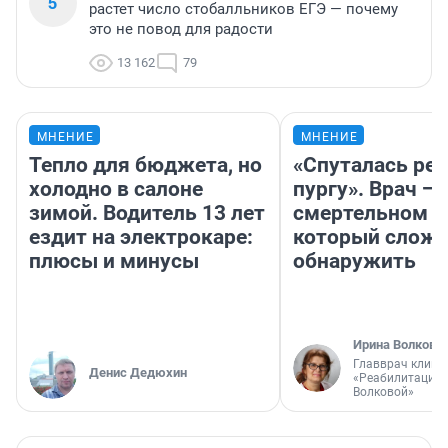
5
растет число стобалльников ЕГЭ — почему
это не повод для радости
13 162
79
МНЕНИЕ
МНЕНИЕ
Тепло для бюджета, но
«Спуталась реч
холодно в салоне
пургу». Врач — 
зимой. Водитель 13 лет
смертельном д
ездит на электрокаре:
который слож
плюсы и минусы
обнаружить
Ирина Волкова
Главврач клини
Денис Дедюхин
«Реабилитация 
Волковой»