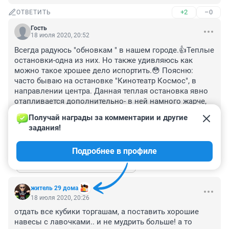
+2
–0
ОТВЕТИТЬ
Гость
18 июля 2020, 20:52
Всегда радуюсь "обновкам " в нашем городе.👍Теплые 
остановки-одна из них. Но также удивляюсь как 
можно такое хрошее дело испортить.😳 Поясню: 
часто бываю на остановке "Кинотеатр Космос", в 
направлении центра. Данная теплая остановка явно 
отапливается дополнительно- в ней намного жарче, 
чем снаружи.И это в разгар летней жары???!! Кто 
Получай награды за комментарии и другие 
виноват?
задания!
+3
–0
ОТВЕТИТЬ
1
Подробнее в профиле
Показать ещё 1 ответ
житель 29 дома
18 июля 2020, 20:26
отдать все кубики торгашам, а поставить хорошие 
навесы с лавочками.. и не мудрить больше! а то 