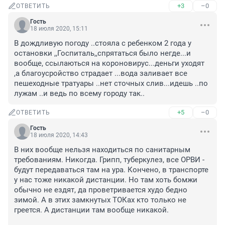
+3
–0
ОТВЕТИТЬ
Гость
18 июля 2020, 15:11
В дождливую погоду ..стояла с ребенком 2 года у 
остановки ,,Госпиталь,,спрятаться было негде...и 
вообще, ссылаються на короновирус...деньги уходят 
,а благоусройство страдает ...вода заливает все 
пешеходные тратуары ..нет сточных слив...идешь ..по 
лужам ..и ведь по всему городу так..
+5
–0
ОТВЕТИТЬ
Гость
18 июля 2020, 14:43
В них вообще нельзя находиться по санитарным 
требованиям. Никогда. Грипп, туберкулез, все ОРВИ - 
будут передаваться там на ура. Кончено, в транспорте 
у нас тоже никакой дистанции. Но там хоть бомжи 
обычно не ездят, да проветривается худо бедно 
зимой. А в этих замкнутых ТОКах кто только не 
греется. А дистанции там вообще никакой.
