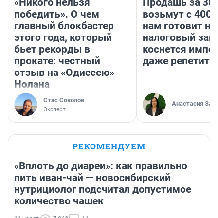
«Никого нельзя
Продашь за 300
победить». О чем
возьмут с 4000
главный блокбастер
нам готовит н
этого года, который
налоговый зако
бьет рекорды в
коснется импор
прокате: честный
даже репетито
отзыв на «Одиссею»
Нолана
Стас Соколов
Анастасия Зав
Эксперт
РЕКОМЕНДУЕМ
«Вплоть до диареи»: как правильно
пить иван-чай — новосибирский
нутрициолог подсчитал допустимое
количество чашек