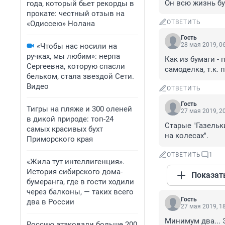
Он всю жизнь бу
года, который бьет рекорды в
прокате: честный отзыв на
ОТВЕТИТЬ
«Одиссею» Нолана
Гость
28 мая 2019, 0
«Чтобы нас носили на
ручках, мы любим»: нерпа
Как из бумаги - 
Сергеевна, которую спасли
самоделка, т.к.
бельком, стала звездой Сети.
Видео
ОТВЕТИТЬ
Гость
Тигры на пляже и 300 оленей
27 мая 2019, 2
в дикой природе: топ-24
Старые "Газельк
самых красивых бухт
на колесах".
Приморского края
ОТВЕТИТЬ
1
«Жила тут интеллигенция».
История сибирского дома-
Показат
бумеранга, где в гости ходили
через балконы, — таких всего
Гость
два в России
27 мая 2019, 1
Минимум два... 
Россию атаковали больше 200