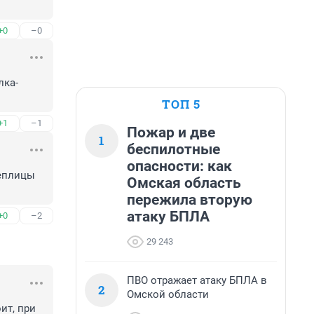
+0
–0
ка- 
ТОП 5
+1
–1
Пожар и две
1
беспилотные
опасности: как
еплицы 
Омская область
пережила вторую
атаку БПЛА
+0
–2
29 243
ПВО отражает атаку БПЛА в
2
Омской области
т, при 