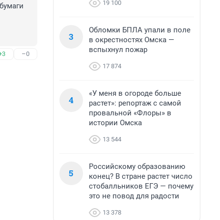
19 100
бумаги 
Обломки БПЛА упали в поле
3
в окрестностях Омска —
вспыхнул пожар
+3
–0
17 874
«У меня в огороде больше
4
растет»: репортаж с самой
провальной «Флоры» в
истории Омска
13 544
Российскому образованию
5
конец? В стране растет число
стобалльников ЕГЭ — почему
это не повод для радости
13 378