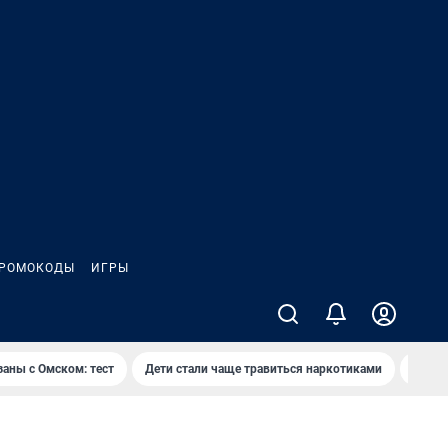
РОМОКОДЫ
ИГРЫ
заны с Омском: тест
Дети стали чаще травиться наркотиками
Появя