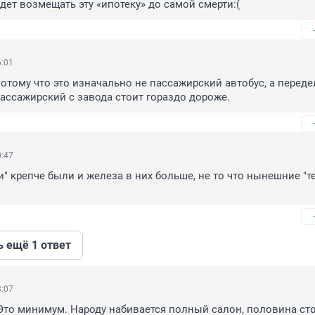
дет возмещать эту «ипотеку» до самой смерти:(
6:01
потому что это изначально не пассажирский автобус, а передел
 пассажирский с завода стоит гораздо дороже.
0:47
и" крепче были и железа в них больше, не то что нынешние "т
ь ещё 1 ответ
8:07
Это минимум. Народу набивается полный салон, половина стои