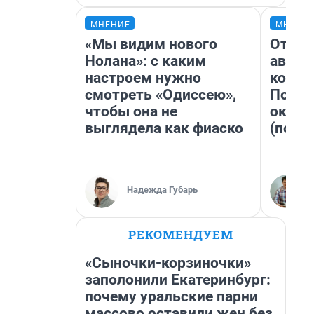
МНЕНИЕ
МНЕНИ
«Мы видим нового
От су
Нолана»: с каким
автоб
настроем нужно
конди
смотреть «Одиссею»,
Почем
чтобы она не
оказа
выглядела как фиаско
(почти
Надежда Губарь
РЕКОМЕНДУЕМ
«Сыночки-корзиночки»
заполонили Екатеринбург:
почему уральские парни
массово оставили жен без