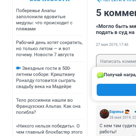
ПЕРЕЙТИ К ПУ
5 комме
Побережье Анапы
заполонили ядовитые
медузы: что происходит с
«Могло быть ми
пляжами
подать в суд н
Рабочий день хотят сократить,
27 мая 2019, 17:46
но только летом — и вот
почему. Новости 7 августа
Звездные гости в 500-
летнем соборе: Криштиану
Получай награ
Роналду готовится сыграть
свадьбу века на Мадейре
Гость
Войти
Тело россиянки нашли во
Французских Альпах. Как она
погибла?
Варенье
28 мая 2019, 2
С кем там судить
«Никого нельзя победить». О
работы! 

чем главный блокбастер этого