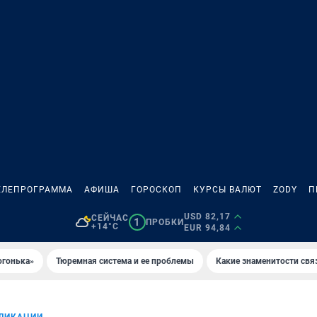
ЕЛЕПРОГРАММА
АФИША
ГОРОСКОП
КУРСЫ ВАЛЮТ
ZODY
П
USD 82,17
СЕЙЧАС
1
ПРОБКИ
+14°C
EUR 94,84
огонька»
Тюремная система и ее проблемы
Какие знаменитости свя