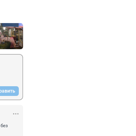
равить
без 