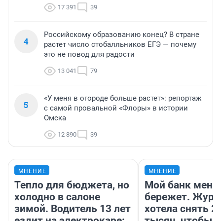
17 391
39
Российскому образованию конец? В стране
4
растет число стобалльников ЕГЭ — почему
это не повод для радости
13 041
79
«У меня в огороде больше растет»: репортаж
5
с самой провальной «Флоры» в истории
Омска
12 890
39
МНЕНИЕ
МНЕНИЕ
Тепло для бюджета, но
Мой банк меня
холодно в салоне
бережет. Журн
зимой. Водитель 13 лет
хотела снять 2
ездит на электрокаре:
тысяч, чтобы п