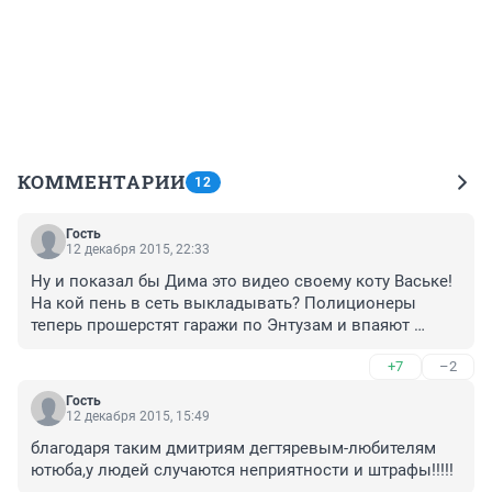
КОММЕНТАРИИ
12
Гость
12 декабря 2015, 22:33
Ну и показал бы Дима это видео своему коту Ваське! 
На кой пень в сеть выкладывать? Полиционеры 
теперь прошерстят гаражи по Энтузам и впаяют 
местному Кулибину штраф... У него и так на 
+7
–2
полноразмерное авто денег не хватило)))
Гость
12 декабря 2015, 15:49
благодаря таким дмитриям дегтяревым-любителям 
ютюба,у людей случаются неприятности и штрафы!!!!!