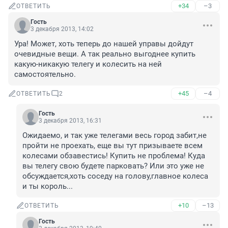
+34
–3
ОТВЕТИТЬ
Гость
3 декабря 2013, 14:02
Ура! Может, хоть теперь до нашей управы дойдут 
очевидные вещи. А так реально выгоднее купить 
какую-никакую телегу и колесить на ней 
самостоятельно.
+45
–4
ОТВЕТИТЬ
2
Гость
3 декабря 2013, 16:31
Ожидаемо, и так уже телегами весь город забит,не 
пройти не проехать, еще вы тут призываете всем 
колесами обзавестись! Купить не проблема! Куда 
вы телегу свою будете парковать? Или это уже не 
обсуждается,хоть соседу на голову,главное колеса 
и ты король...
+10
–13
ОТВЕТИТЬ
Гость