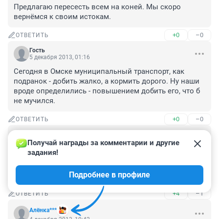
Предлагаю пересесть всем на коней. Мы скоро 
вернёмся к своим истокам.
+0
–0
ОТВЕТИТЬ
Гость
5 декабря 2013, 01:16
Сегодня в Омске муниципальный транспорт, как 
подранок - добить жалко, а кормить дорого. Ну наши 
вроде определились - повышением добить его, что б 
не мучился.
+0
–0
ОТВЕТИТЬ
Гость
4 декабря 2013, 11:02
Получай награды за комментарии и другие 
задания!
Всё это лукваство, что мол газелисты не хотят 
повышать плату за проезд! Как только им позволяют 
Подробнее в профиле
это сделать они сразу и с радостью это делают!
+4
–1
ОТВЕТИТЬ
Алёнка***