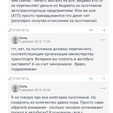
чем сейчас - ничего хватало на всё. Видимо кто-то 
не перечисляет деньги из бюджета за льготников 
автотранспортным предприятиям. Или же они 
(АТП) просто прикидываются что денег нет 
(регулярно получая отчисления за льготников)
+6
–4
ОТВЕТИТЬ
Гость
3 декабря 2013, 17:08
ттт, нет, за льготников должны перечислять 
соответствующие организации министерству 
транстпорта. Ветерана вы платить в автобусе 
заставите? А на счет чиновников - браво, 
поддерживаю.
+6
–1
ОТВЕТИТЬ
Гость
4 декабря 2013, 00:46
Я не говорю про все категории льготников. Но 
сократить их количество давно пора. Просто сами 
обратите внимание - сколько человек оплачивают 
проезд в автобусах? В основном - все с 