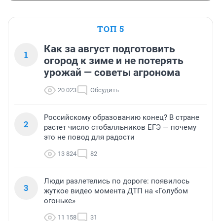
ТОП 5
Как за август подготовить
1
огород к зиме и не потерять
урожай — советы агронома
20 023
Обсудить
Российскому образованию конец? В стране
2
растет число стобалльников ЕГЭ — почему
это не повод для радости
13 824
82
Люди разлетелись по дороге: появилось
3
жуткое видео момента ДТП на «Голубом
огоньке»
11 158
31