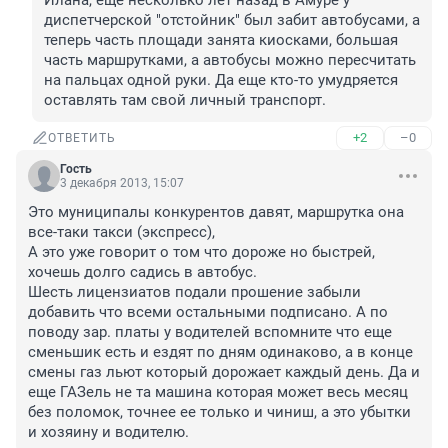
Илана, еще несколько лет назад в Амуре у 
диспетчерской "отстойник" был забит автобусами, а 
теперь часть площади занята киосками, большая 
часть маршрутками, а автобусы можно пересчитать 
на пальцах одной руки. Да еще кто-то умудряется 
оставлять там свой личный транспорт.
+2
–0
ОТВЕТИТЬ
Гость
3 декабря 2013, 15:07
Это муниципалы конкурентов давят, маршрутка она 
все-таки такси (экспресс),

А это уже говорит о том что дороже но быстрей, 
хочешь долго садись в автобус.

Шесть лицензиатов подали прошение забыли 
добавить что всеми остальными подписано. А по 
поводу зар. платы у водителей вспомните что еще 
сменьшик есть и ездят по дням одинаково, а в конце 
смены газ льют который дорожает каждый день. Да и 
еще ГАЗель не та машина которая может весь месяц 
без поломок, точнее ее только и чиниш, а это убытки 
и хозяину и водителю.