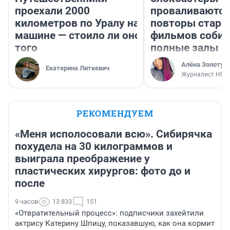
проехали 2000
проваливаются,
километров по Уралу на
повторы стары
машине — стоило ли оно
фильмов соби
того
полные залы
Алёна Золотух
Екатерина Литкевич
Журналист НГС
РЕКОМЕНДУЕМ
«Меня исполосовали всю». Сибирячка
похудела на 30 килограммов и
выиграла преображение у
пластических хирургов: фото до и
после
9 часов
13 833
151
«Отвратительный процесс»: подписчики захейтили
актрису Катерину Шпицу, показавшую, как она кормит