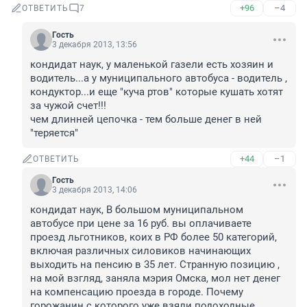
+96
–4
ОТВЕТИТЬ
7
Гость
3 декабря 2013, 13:56
кондидат наук, у маленькой газели есть хозяин и 
водитель...а у муниципального автобуса - водитель , 
кондуктор...и еще "куча ртов" которые кушать хотят 
за чужой счет!!!

чем длинней цепочка - тем больше денег в ней 
"теряется"
+44
–1
ОТВЕТИТЬ
Гость
3 декабря 2013, 14:06
кондидат наук, В большом муниципальном 
автобусе при цене за 16 руб. вы оплачиваете 
проезд льготников, коих в РФ более 50 категорий, 
включая различных силовиков начинающих 
выходить на пенсию в 35 лет. Странную позицию , 
на мой взгляд, заняла мэрия Омска, мол нет денег 
на компенсацию проезда в городе. Почему 
горожанин с которого уже взяли подоходные 