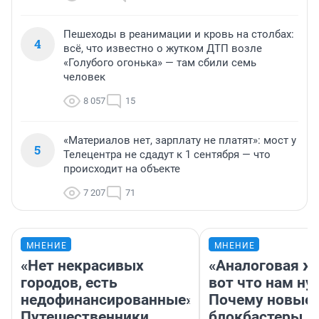
Пешеходы в реанимации и кровь на столбах:
4
всё, что известно о жутком ДТП возле
«Голубого огонька» — там сбили семь
человек
8 057
15
«Материалов нет, зарплату не платят»: мост у
5
Телецентра не сдадут к 1 сентября — что
происходит на объекте
7 207
71
МНЕНИЕ
МНЕНИЕ
«Нет некрасивых
«Аналоговая ж
городов, есть
вот что нам ну
недофинансированные».
Почему новые
Путешественники
блокбастеры