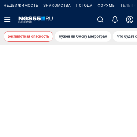
НЕДВИЖИМОСТЬ
ЗНАКОМСТВА
ПОГОДА
ФОРУМЫ
ТЕЛЕПР
Беспилотная опасность
Нужен ли Омску метротрам
Что будет 