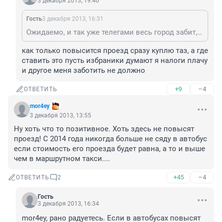
3 декабря 2013, 19:40
Гость
3 декабря 2013, 16:31
Ожидаемо, и так уже телегами весь город забит,не пройти не проехать, еще вы тут призываете всем колесами обзавестись! Купить не проблема! Куда вы телегу свою будете парковать? Или это уже не обсуждается,хоть соседу на голову,главное колеса и ты король...
как только повысится проезд сразу куплю таз, а где 
ставить это пусть избраники думают я налоги плачу 
и другое меня заботить не должно
+9
–4
ОТВЕТИТЬ
mor4ey
3 декабря 2013, 13:55
Ну хоть что то позитивное. Хоть здесь не повысят 
проезд! С 2014 года никогда больше не сяду в автобус 
если стоимость его проезда будет равна, а то и выше 
чем в маршрутном такси....
+45
–4
ОТВЕТИТЬ
2
Гость
3 декабря 2013, 16:34
mor4ey, рано радуетесь. Если в автобусах повысят 