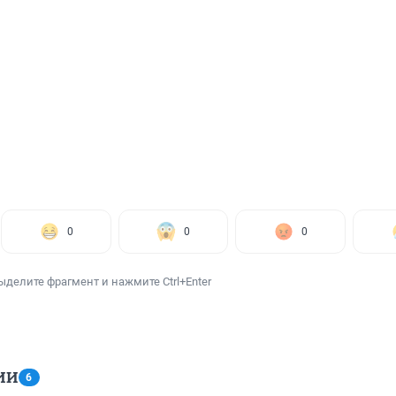
0
0
0
ыделите фрагмент и нажмите Ctrl+Enter
ИИ
6