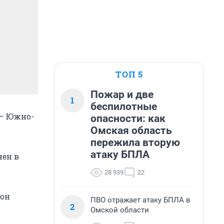
ТОП 5
Пожар и две
1
беспилотные
 – Южно-
опасности: как
Омская область
пережила вторую
атаку БПЛА
нен в
28 939
22
 он
ПВО отражает атаку БПЛА в
2
Омской области