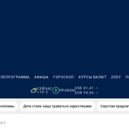
ЕЛЕПРОГРАММА
АФИША
ГОРОСКОП
КУРСЫ ВАЛЮТ
ZODY
П
USD 81,41
СЕЙЧАС
3
ПРОБКИ
+15°C
EUR 94,06
проблемы
Дети стали чаще травиться наркотиками
Сиротам предла
ОРТ