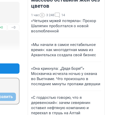
цветов
1 час
3 248
14
«Четырех мужей потеряла»: Прохор
Шаляпин проболтался о новой
+0
–0
возлюбленной
«Мы начали в самое нестабильное
время»: как многодетная мама из
Архангельска создала свой бизнес
+0
–0
«Она крикнула: „Дядя Боря!“»
Москвичка исчезла ночью у океана
во Вьетнаме. Что произошло в
последние минуты пропажи девушки
равить
«С гордостью говорю, что я
деревенский»: зачем северянин
оставил нефтяную компанию и
переехал в глушь на Алтай