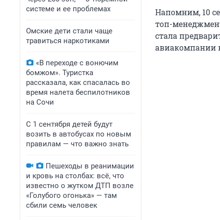
системе и ее проблемах
Напомним, 10 с
топ-менеджмент
Омские дети стали чаще
стала предвари
травиться наркотиками
авиакомпании н
«В переходе с вонючим
бомжом». Туристка
рассказала, как спасалась во
время налета беспилотников
на Сочи
С 1 сентября детей будут
возить в автобусах по новым
правилам — что важно знать
Пешеходы в реанимации
и кровь на столбах: всё, что
известно о жутком ДТП возле
«Голубого огонька» — там
сбили семь человек