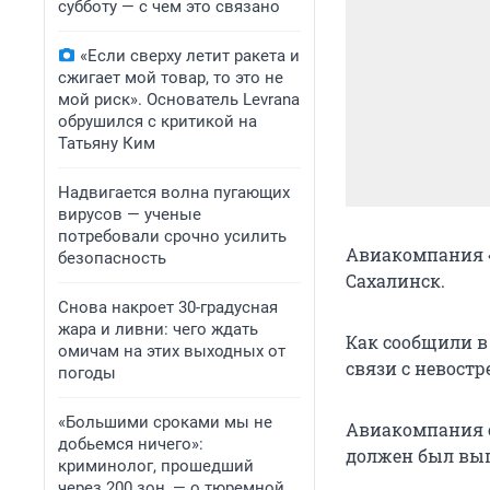
субботу — с чем это связано
«Если сверху летит ракета и
сжигает мой товар, то это не
мой риск». Основатель Levrana
обрушился с критикой на
Татьяну Ким
Надвигается волна пугающих
вирусов — ученые
потребовали срочно усилить
Авиакомпания «
безопасность
Сахалинск.
Снова накроет 30-градусная
жара и ливни: чего ждать
Как сообщили в
омичам на этих выходных от
связи с невост
погоды
«Большими сроками мы не
Авиакомпания о
добьемся ничего»:
должен был вып
криминолог, прошедший
через 200 зон, — о тюремной