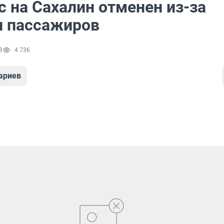
 на Сахалин отменен из-за
и пассажиров
8
4 736
ариев