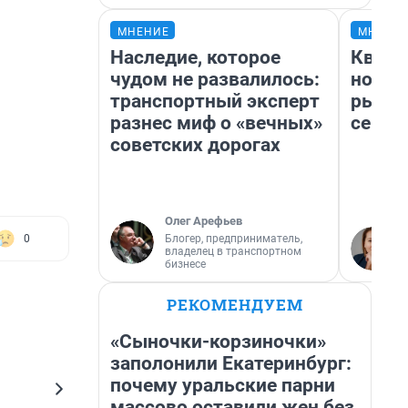
МНЕНИЕ
МНЕНИ
Наследие, которое
Кварт
чудом не развалилось:
но де
транспортный эксперт
рынок
разнес миф о «вечных»
сейча
советских дорогах
Олег Арефьев
Блогер, предприниматель,
0
владелец в транспортном
бизнесе
РЕКОМЕНДУЕМ
«Сыночки-корзиночки»
заполонили Екатеринбург:
почему уральские парни
массово оставили жен без