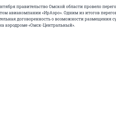
ентября правительство Омской области провело перег
ом авиакомпании «ИрАэро». Одним из итогов перего
тельная договоренность о возможности размещения с
а аэродроме «Омск-Центральный».