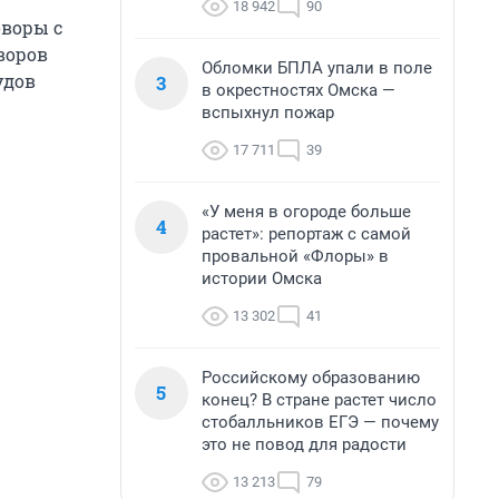
18 942
90
оворы с
воров
Обломки БПЛА упали в поле
удов
3
в окрестностях Омска —
вспыхнул пожар
17 711
39
«У меня в огороде больше
4
растет»: репортаж с самой
провальной «Флоры» в
истории Омска
13 302
41
Российскому образованию
5
конец? В стране растет число
стобалльников ЕГЭ — почему
это не повод для радости
13 213
79