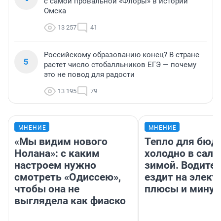
с самой провальной «Флоры» в истории
Омска
13 257
41
Российскому образованию конец? В стране
5
растет число стобалльников ЕГЭ — почему
это не повод для радости
13 195
79
МНЕНИЕ
МНЕНИЕ
«Мы видим нового
Тепло для бюд
Нолана»: с каким
холодно в сало
настроем нужно
зимой. Водител
смотреть «Одиссею»,
ездит на элект
чтобы она не
плюсы и мину
выглядела как фиаско