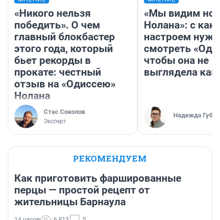
«Никого нельзя
«Мы видим нов
победить». О чем
Нолана»: с как
главный блокбастер
настроем нужн
этого года, который
смотреть «Оди
бьет рекорды в
чтобы она не
прокате: честный
выглядела как
отзыв на «Одиссею»
Нолана
Стас Соколов
Надежда Губар
Эксперт
РЕКОМЕНДУЕМ
Как приготовить фаршированные
перцы — простой рецепт от
жительницы Барнаула
14 часов
6 813
5