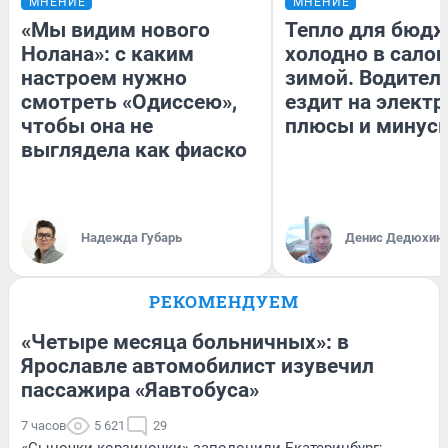
МНЕНИЕ
МНЕНИЕ
«Мы видим нового
Тепло для бюдж
Нолана»: с каким
холодно в сало
настроем нужно
зимой. Водитель
смотреть «Одиссею»,
ездит на электр
чтобы она не
плюсы и минус
выглядела как фиаско
Надежда Губарь
Денис Дедюхин
РЕКОМЕНДУЕМ
«Четыре месяца больничных»: в
Ярославле автомобилист изувечил
пассажира «Яавтобуса»
7 часов
5 621
29