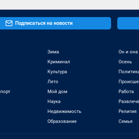
Подписаться на новости
Зима
Он и она
Криминал
Осень
Культура
Политик
Лето
Происше
спорт
Мой дом
Работа
Наука
Развлеч
Недвижимость
Религия
Образование
Семья