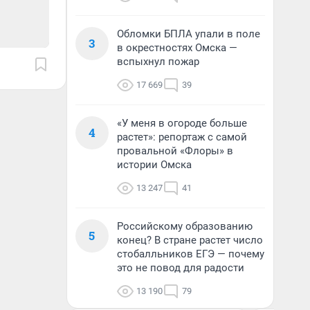
Обломки БПЛА упали в поле
3
в окрестностях Омска —
вспыхнул пожар
17 669
39
«У меня в огороде больше
4
растет»: репортаж с самой
провальной «Флоры» в
истории Омска
13 247
41
Российскому образованию
5
конец? В стране растет число
стобалльников ЕГЭ — почему
это не повод для радости
13 190
79