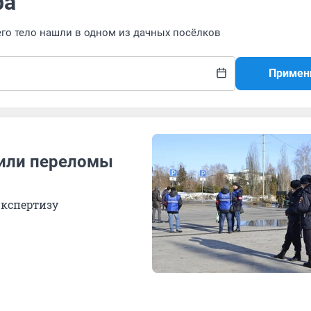
ра
его тело нашли в одном из дачных посёлков
Примен
жили переломы
экспертизу