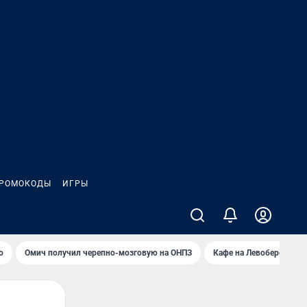
РОМОКОДЫ
ИГРЫ
о
Омич получил черепно-мозговую на ОНПЗ
Кафе на Левобережье в