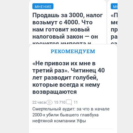
МНЕНИЕ
МНЕНИЕ
Продашь за 3000, налог
«Покуп
возьмут с 4000. Что
мешке»
нам готовит новый
предпр
налоговый закон — он
рассказ
коснется импорта и
самом 
даже репетиторов
бизнес
РЕКОМЕНДУЕМ
дешевы
«Не привози их мне в
третий раз». Читинец 40
На
лет разводит голубей,
Анастасия Завгородняя
От
де
которые всегда к нему
возвращаются
22 часа
15 710
11
Смертельный аудит: за что в начале
2000-х убили бывшего главбуха
нефтяной компании Уфы