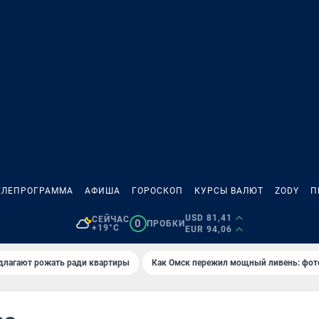
ЕЛЕПРОГРАММА
АФИША
ГОРОСКОП
КУРСЫ ВАЛЮТ
ZODY
П
USD 81,41
СЕЙЧАС
0
ПРОБКИ
+19°C
EUR 94,06
длагают рожать ради квартиры
Как Омск пережил мощный ливень: фот