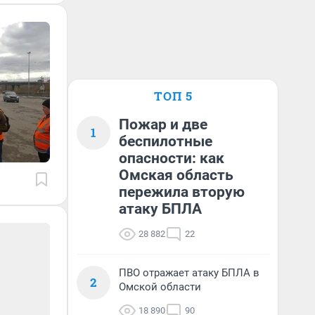
ТОП 5
Пожар и две
1
беспилотные
опасности: как
Омская область
пережила вторую
атаку БПЛА
28 882
22
ПВО отражает атаку БПЛА в
2
Омской области
18 890
90