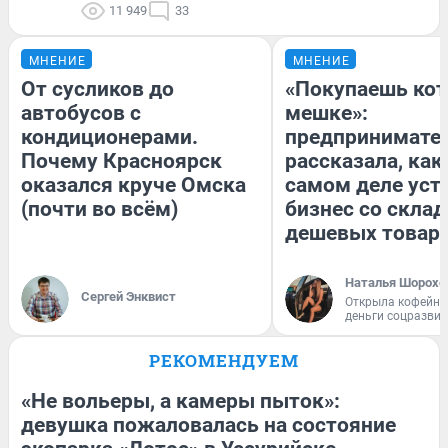
11 949
33
МНЕНИЕ
МНЕНИЕ
От сусликов до
«Покупаешь кот
автобусов с
мешке»:
кондиционерами.
предпринимате
Почему Красноярск
рассказала, как
оказался круче Омска
самом деле уст
(почти во всём)
бизнес со скла
дешевых товар
Наталья Шорохо
Сергей Энквист
Открыла кофейну
деньги соцразви
РЕКОМЕНДУЕМ
«Не вольеры, а камеры пыток»:
девушка пожаловалась на состояние