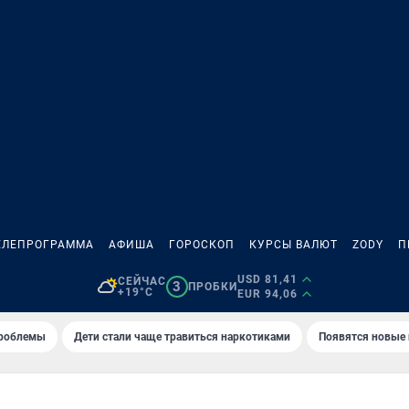
ЕЛЕПРОГРАММА
АФИША
ГОРОСКОП
КУРСЫ ВАЛЮТ
ZODY
П
USD 81,41
СЕЙЧАС
3
ПРОБКИ
+19°C
EUR 94,06
проблемы
Дети стали чаще травиться наркотиками
Появятся новые