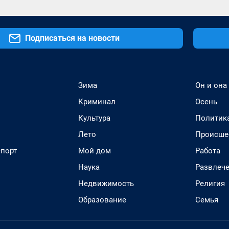
Подписаться на новости
Зима
Он и она
Криминал
Осень
Культура
Политик
Лето
Происше
спорт
Мой дом
Работа
Наука
Развлеч
Недвижимость
Религия
Образование
Семья