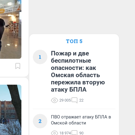
ТОП 5
Пожар и две
1
беспилотные
опасности: как
Омская область
пережила вторую
атаку БПЛА
29 005
22
ПВО отражает атаку БПЛА в
2
Омской области
18 974
90