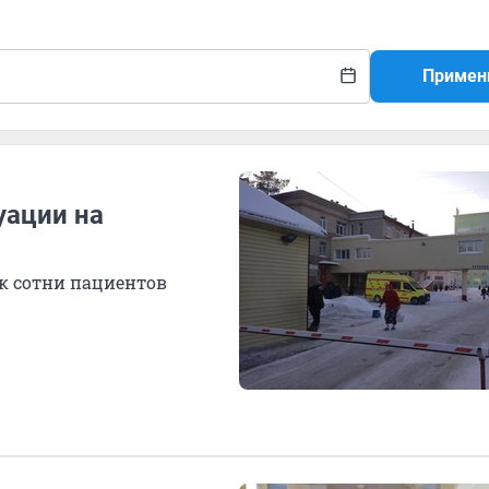
Примен
уации на
ак сотни пациентов