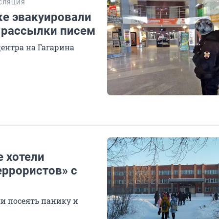
СЛЯЦИЯ
ке эвакуировали
й рассылки писем
ентра на Гагарина
е хотели
еррористов» с
ли посеять панику и