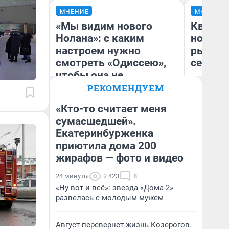
МНЕНИЕ
МНЕНИЕ
«Мы видим нового
Кварти
Нолана»: с каким
но деш
настроем нужно
рынок 
смотреть «Одиссею»,
сейчас
чтобы она не
выглядела как фиаско
РЕКОМЕНДУЕМ
«Кто-то считает меня
сумасшедшей».
Ек
Екатеринбурженка
Надежда Губарь
ди
не
приютила дома 200
жирафов — фото и видео
24 минуты
2 423
8
«Ну вот и всё»: звезда «Дома-2»
развелась с молодым мужем
Август перевернет жизнь Козерогов.