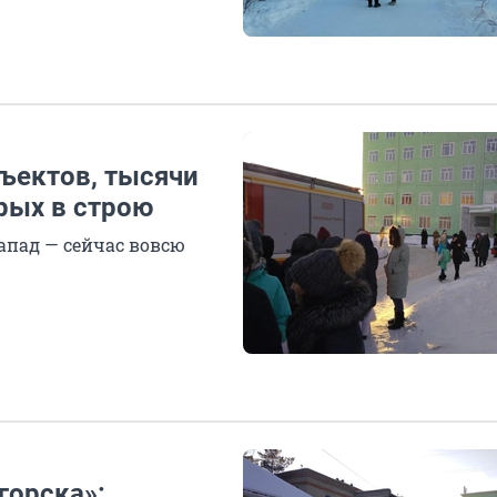
бъектов, тысячи
рых в строю
запад — сейчас вовсю
горска»: