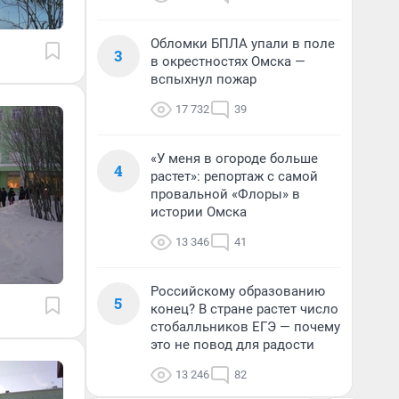
Обломки БПЛА упали в поле
3
в окрестностях Омска —
вспыхнул пожар
17 732
39
«У меня в огороде больше
4
растет»: репортаж с самой
провальной «Флоры» в
истории Омска
13 346
41
Российскому образованию
5
конец? В стране растет число
стобалльников ЕГЭ — почему
это не повод для радости
13 246
82