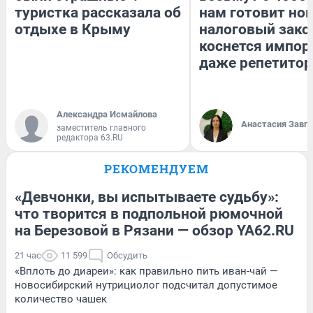
туристка рассказала об
нам готовит но
отдыхе в Крыму
налоговый зако
коснется импор
даже репетитор
Александра Исмайлова
Анастасия Завг
заместитель главного
редактора 63.RU
РЕКОМЕНДУЕМ
«Девчонки, вы испытываете судьбу»:
что творится в подпольной рюмочной
на Березовой в Рязани — обзор YA62.RU
21 час
11 599
Обсудить
«Вплоть до диареи»: как правильно пить иван-чай —
новосибирский нутрициолог подсчитал допустимое
количество чашек