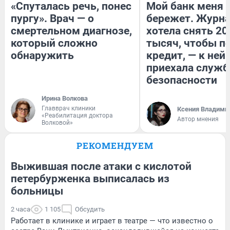
«Спуталась речь, понес
Мой банк меня
пургу». Врач — о
бережет. Журн
смертельном диагнозе,
хотела снять 20
который сложно
тысяч, чтобы п
обнаружить
кредит, — к ней
приехала служб
безопасности
Ирина Волкова
Главврач клиники
Ксения Владими
«Реабилитация доктора
Автор мнения
Волковой»
РЕКОМЕНДУЕМ
Выжившая после атаки с кислотой
петербурженка выписалась из
больницы
2 часа
1 105
Обсудить
Работает в клинике и играет в театре — что известно о