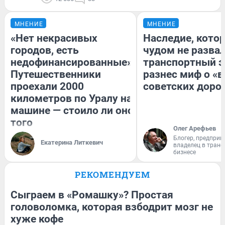
МНЕНИЕ
МНЕНИЕ
«Нет некрасивых
Наследие, кото
городов, есть
чудом не разва
недофинансированные».
транспортный э
Путешественники
разнес миф о «
проехали 2000
советских доро
километров по Уралу на
машине — стоило ли оно
того
Олег Арефьев
Блогер, предприн
Екатерина Литкевич
владелец в тран
бизнесе
РЕКОМЕНДУЕМ
Сыграем в «Ромашку»? Простая
головоломка, которая взбодрит мозг не
хуже кофе