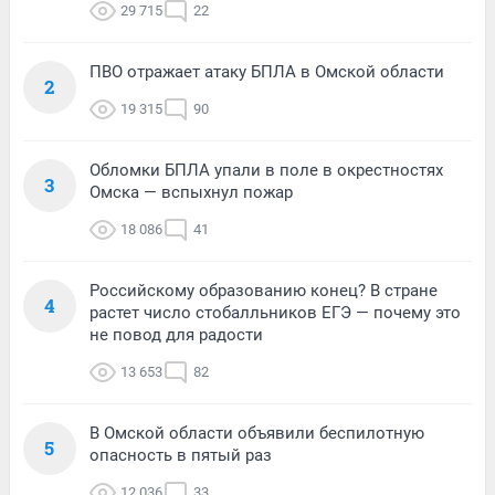
29 715
22
ПВО отражает атаку БПЛА в Омской области
2
19 315
90
Обломки БПЛА упали в поле в окрестностях
3
Омска — вспыхнул пожар
18 086
41
Российскому образованию конец? В стране
4
растет число стобалльников ЕГЭ — почему это
не повод для радости
13 653
82
В Омской области объявили беспилотную
5
опасность в пятый раз
12 036
33