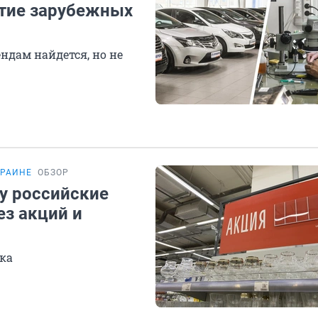
ытие зарубежных
ндам найдется, но не
КРАИНЕ
ОБЗОР
у российские
ез акций и
ска