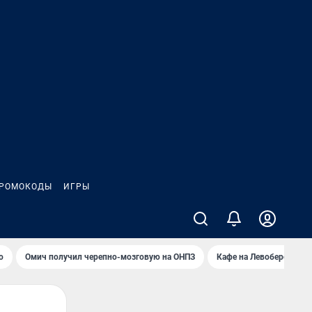
РОМОКОДЫ
ИГРЫ
о
Омич получил черепно-мозговую на ОНПЗ
Кафе на Левобережье в