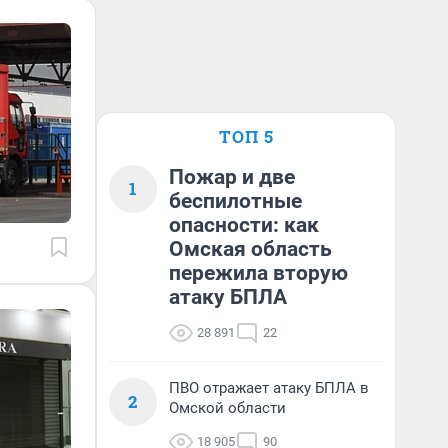
ТОП 5
Пожар и две
1
беспилотные
опасности: как
Омская область
пережила вторую
атаку БПЛА
28 891
22
ПВО отражает атаку БПЛА в
2
Омской области
18 905
90