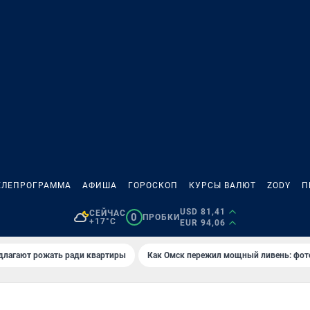
ЕЛЕПРОГРАММА
АФИША
ГОРОСКОП
КУРСЫ ВАЛЮТ
ZODY
П
USD 81,41
СЕЙЧАС
0
ПРОБКИ
+17°C
EUR 94,06
длагают рожать ради квартиры
Как Омск пережил мощный ливень: фот