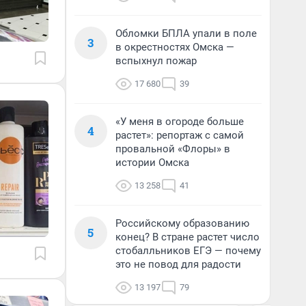
Обломки БПЛА упали в поле
3
в окрестностях Омска —
вспыхнул пожар
17 680
39
«У меня в огороде больше
4
растет»: репортаж с самой
провальной «Флоры» в
истории Омска
13 258
41
Российскому образованию
5
конец? В стране растет число
стобалльников ЕГЭ — почему
это не повод для радости
13 197
79