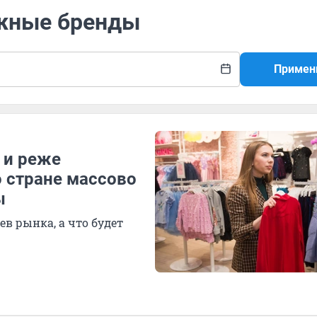
ежные бренды
Примен
 и реже
о стране массово
ы
в рынка, а что будет