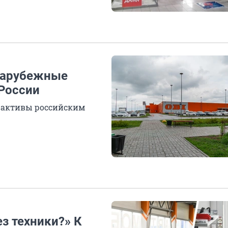
 зарубежные
 России
и активы российским
ез техники?» К