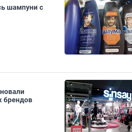
сь шампуни с
еновали
х брендов