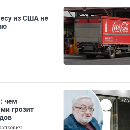
несу из США не
ию
: чем
ами грозит
дов
стапкович