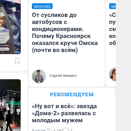
МНЕНИЕ
МНЕНИЕ
От сусликов до
«Спутал
автобусов с
пургу».
кондиционерами.
смерте
Почему Красноярск
которы
оказался круче Омска
обнару
(почти во всём)
Ир
Гл
Сергей Энквист
«Р
Во
РЕКОМЕНДУЕМ
«Ну вот и всё»: звезда
«Дома-2» развелась с
молодым мужем
8 часов
3 140
1