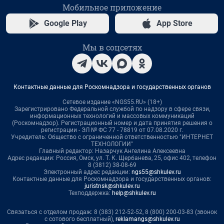
Мобильное приложение
Google Play
App Store
Мы в соцсетях
Контактные данные для Роскомнадзора и государственных органов
Сетевое издание «NGS55.RU» (18+)
Зарегистрировано Федеральной службой по надзору в сфере связи,
информационных технологий и массовых коммуникаций
(Роскомнадзор). Регистрационный номер и дата принятия решения о
регистрации - ЭЛ № ФС 77 - 78819 от 07.08.2020 г.
Учредитель: Общество с ограниченной ответственностью "ИНТЕРНЕТ
ТЕХНОЛОГИИ"
Главный редактор: Назарчук Ангелина Алексеевна
Адрес редакции: Россия, Омск, ул. Т. К. Щербанева, 25, офис 402, телефон
8 (3812) 38-08-69
Электронный адрес редакции:
ngs55@shkulev.ru
Контактные данные для Роскомнадзора и государственных органов:
juristnsk@shkulev.ru
Техподдержка:
help@shkulev.ru
Связаться с отделом продаж: 8 (383) 212-52-52, 8 (800) 200-03-83 (звонок
с сотового бесплатный),
reklamangs@shkulev.ru