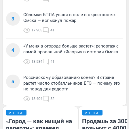
Обломки БПЛА упали в поле в окрестностях
3
Омска — вспыхнул пожар
17 903
41
«У меня в огороде больше растет»: репортаж с
4
самой провальной «Флоры» в истории Омска
13 584
41
Российскому образованию конец? В стране
5
растет число стобалльников ЕГЭ — почему это
не повод для радости
13 404
82
МНЕНИЕ
МНЕНИЕ
«Город — как нищий на
Продашь за 3000
паперти»: краевед
возьмут с 4000.