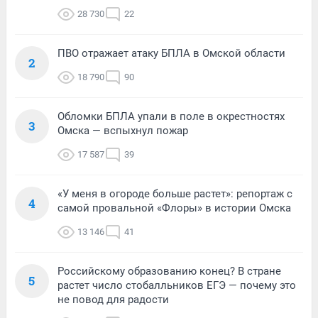
28 730
22
ПВО отражает атаку БПЛА в Омской области
2
18 790
90
Обломки БПЛА упали в поле в окрестностях
3
Омска — вспыхнул пожар
17 587
39
«У меня в огороде больше растет»: репортаж с
4
самой провальной «Флоры» в истории Омска
13 146
41
Российскому образованию конец? В стране
5
растет число стобалльников ЕГЭ — почему это
не повод для радости