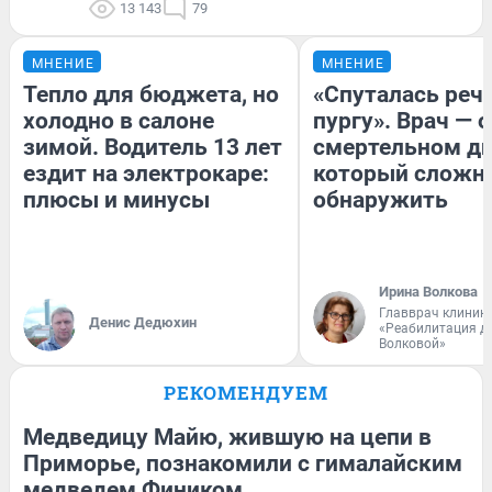
13 143
79
МНЕНИЕ
МНЕНИЕ
Тепло для бюджета, но
«Спуталась речь
холодно в салоне
пургу». Врач — о
зимой. Водитель 13 лет
смертельном ди
ездит на электрокаре:
который сложн
плюсы и минусы
обнаружить
Ирина Волкова
Главврач клиник
Денис Дедюхин
«Реабилитация д
Волковой»
РЕКОМЕНДУЕМ
Медведицу Майю, жившую на цепи в
Приморье, познакомили с гималайским
медведем Фиником