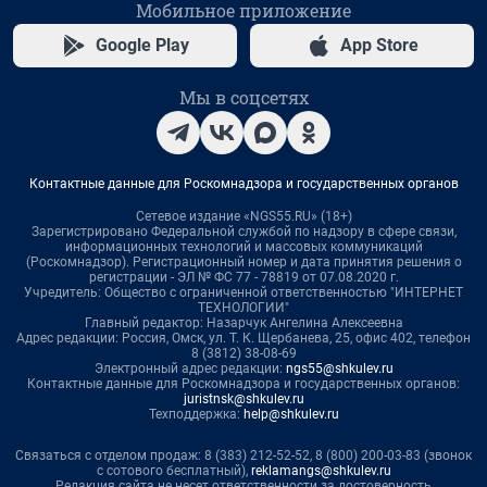
Мобильное приложение
Google Play
App Store
Мы в соцсетях
Контактные данные для Роскомнадзора и государственных органов
Сетевое издание «NGS55.RU» (18+)
Зарегистрировано Федеральной службой по надзору в сфере связи,
информационных технологий и массовых коммуникаций
(Роскомнадзор). Регистрационный номер и дата принятия решения о
регистрации - ЭЛ № ФС 77 - 78819 от 07.08.2020 г.
Учредитель: Общество с ограниченной ответственностью "ИНТЕРНЕТ
ТЕХНОЛОГИИ"
Главный редактор: Назарчук Ангелина Алексеевна
Адрес редакции: Россия, Омск, ул. Т. К. Щербанева, 25, офис 402, телефон
8 (3812) 38-08-69
Электронный адрес редакции:
ngs55@shkulev.ru
Контактные данные для Роскомнадзора и государственных органов:
juristnsk@shkulev.ru
Техподдержка:
help@shkulev.ru
Связаться с отделом продаж: 8 (383) 212-52-52, 8 (800) 200-03-83 (звонок
с сотового бесплатный),
reklamangs@shkulev.ru
Редакция сайта не несет ответственности за достоверность