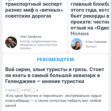
транспортный эксперт
главный блокба
разнес миф о «вечных»
этого года, кот
советских дорогах
бьет рекорды в
прокате: честн
отзыв на «Одис
Нолана
Олег Арефьев
Блогер, предприниматель,
Стас Соколов
владелец в транспортном
Эксперт
бизнесе
РЕКОМЕНДУЕМ
Вой сирен, злые туристы и грязь. Стоит
ли ехать в самый большой аквапарк в
Геленджике — мнение туристки
2 часа
2 012
4
«Ела одни булочки и пирожные»: экстремально худые
новосибирцы — о своих попытках набрать вес любой
ценой