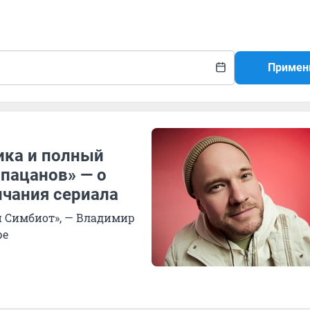
Примен
ика и полный
 пацанов» — о
нчания сериала
 и Симбиот», — Владимир
ре