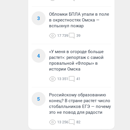
Обломки БПЛА упали в поле
3
в окрестностях Омска —
вспыхнул пожар
17 739
39
«У меня в огороде больше
4
растет»: репортаж с самой
провальной «Флоры» в
истории Омска
13 351
41
Российскому образованию
5
конец? В стране растет число
стобалльников ЕГЭ — почему
это не повод для радости
13 256
82