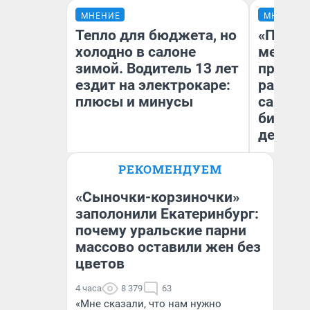
МНЕНИЕ
МНЕНИЕ
Тепло для бюджета, но
«Покуп
холодно в салоне
мешке»
зимой. Водитель 13 лет
предпр
ездит на электрокаре:
рассказ
плюсы и минусы
самом 
бизнес
дешевы
РЕКОМЕНДУЕМ
На
Денис Дедюхин
От
де
«Сыночки-корзиночки»
заполонили Екатеринбург:
почему уральские парни
массово оставили жен без
цветов
4 часа
8 379
63
«Мне сказали, что нам нужно