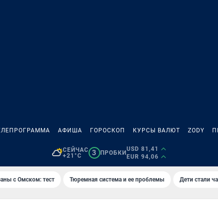
ЕЛЕПРОГРАММА
АФИША
ГОРОСКОП
КУРСЫ ВАЛЮТ
ZODY
П
USD 81,41
СЕЙЧАС
3
ПРОБКИ
+21°C
EUR 94,06
аны с Омском: тест
Тюремная система и ее проблемы
Дети стали ч