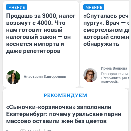
МНЕНИЕ
МНЕНИЕ
Продашь за 3000, налог
«Спуталась речь
возьмут с 4000. Что
пургу». Врач — о
нам готовит новый
смертельном ди
налоговый закон — он
который сложн
коснется импорта и
обнаружить
даже репетиторов
Ирина Волкова
Главврач клиник
Анастасия Завгородняя
«Реабилитация д
Волковой»
РЕКОМЕНДУЕМ
«Сыночки-корзиночки» заполонили
Екатеринбург: почему уральские парни
массово оставили жен без цветов