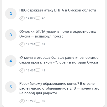
ПВО отражает атаку БПЛА в Омской области
2
19 027
90
Обломки БПЛА упали в поле в окрестностях
3
Омска — вспыхнул пожар
17 784
39
«У меня в огороде больше растет»: репортаж с
4
самой провальной «Флоры» в истории Омска
13 434
41
Российскому образованию конец? В стране
5
растет число стобалльников ЕГЭ — почему это
не повод для радости
13 297
82