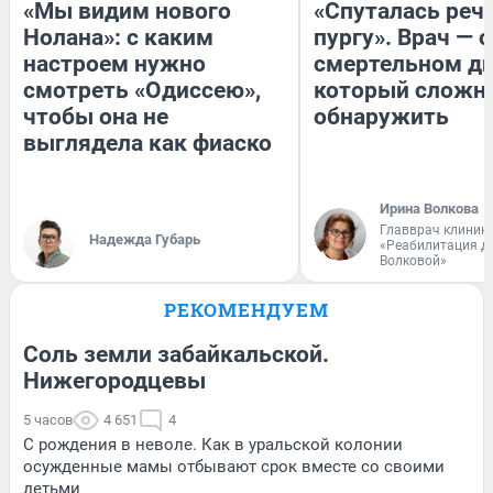
«Мы видим нового
«Спуталась речь
Нолана»: с каким
пургу». Врач — о
настроем нужно
смертельном ди
смотреть «Одиссею»,
который сложн
чтобы она не
обнаружить
выглядела как фиаско
Ирина Волкова
Главврач клиник
Надежда Губарь
«Реабилитация д
Волковой»
РЕКОМЕНДУЕМ
Соль земли забайкальской.
Нижегородцевы
5 часов
4 651
4
С рождения в неволе. Как в уральской колонии
осужденные мамы отбывают срок вместе со своими
детьми