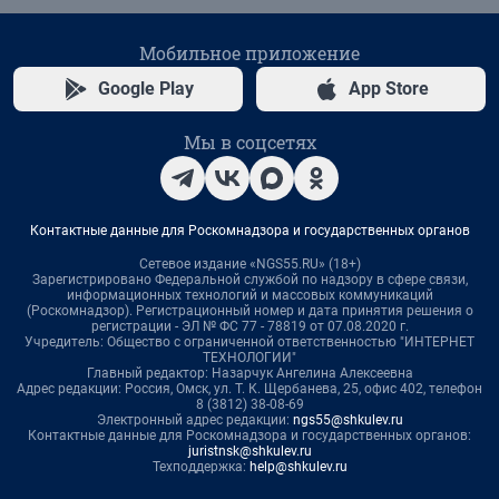
Мобильное приложение
Google Play
App Store
Мы в соцсетях
Контактные данные для Роскомнадзора и государственных органов
Сетевое издание «NGS55.RU» (18+)
Зарегистрировано Федеральной службой по надзору в сфере связи,
информационных технологий и массовых коммуникаций
(Роскомнадзор). Регистрационный номер и дата принятия решения о
регистрации - ЭЛ № ФС 77 - 78819 от 07.08.2020 г.
Учредитель: Общество с ограниченной ответственностью "ИНТЕРНЕТ
ТЕХНОЛОГИИ"
Главный редактор: Назарчук Ангелина Алексеевна
Адрес редакции: Россия, Омск, ул. Т. К. Щербанева, 25, офис 402, телефон
8 (3812) 38-08-69
Электронный адрес редакции:
ngs55@shkulev.ru
Контактные данные для Роскомнадзора и государственных органов:
juristnsk@shkulev.ru
Техподдержка:
help@shkulev.ru