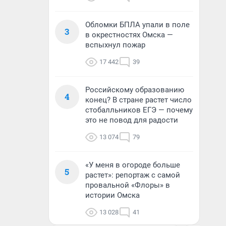
Обломки БПЛА упали в поле
3
в окрестностях Омска —
вспыхнул пожар
17 442
39
Российскому образованию
4
конец? В стране растет число
стобалльников ЕГЭ — почему
это не повод для радости
13 074
79
«У меня в огороде больше
5
растет»: репортаж с самой
провальной «Флоры» в
истории Омска
13 028
41