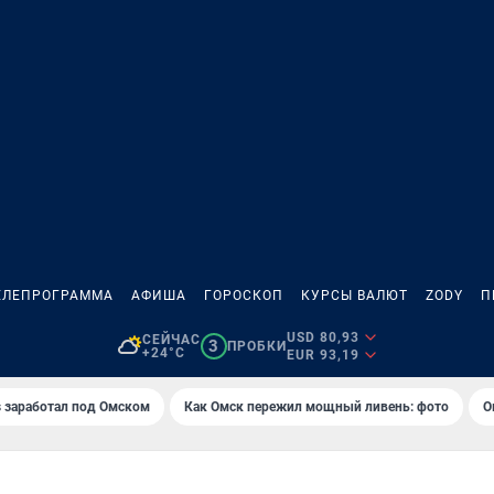
ЕЛЕПРОГРАММА
АФИША
ГОРОСКОП
КУРСЫ ВАЛЮТ
ZODY
П
USD 80,93
СЕЙЧАС
3
ПРОБКИ
+24°C
EUR 93,19
es заработал под Омском
Как Омск пережил мощный ливень: фото
О