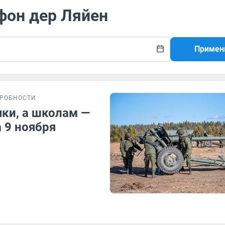
 фон дер Ляйен
Примен
РОБНОСТИ
ки, а школам —
 9 ноября