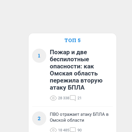
ТОП 5
Пожар и две
1
беспилотные
опасности: как
Омская область
пережила вторую
атаку БПЛА
28 338
21
ПВО отражает атаку БПЛА в
2
Омской области
18 485
90