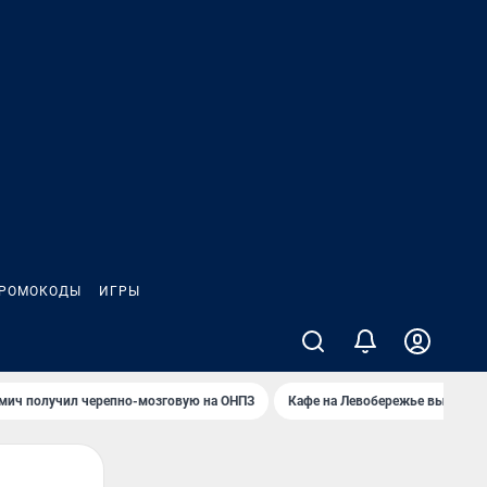
РОМОКОДЫ
ИГРЫ
мич получил черепно-мозговую на ОНПЗ
Кафе на Левобережье выгорело