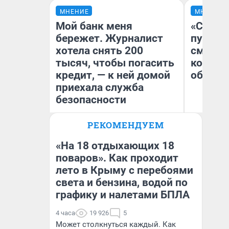
МНЕНИЕ
МНЕНИЕ
Мой банк меня
«Спутал
бережет. Журналист
пургу».
хотела снять 200
смерте
тысяч, чтобы погасить
которы
кредит, — к ней домой
обнару
приехала служба
безопасности
Ир
РЕКОМЕНДУЕМ
Гл
Ксения Владимирская
«Р
Автор мнения
Во
«На 18 отдыхающих 18
поваров». Как проходит
лето в Крыму с перебоями
света и бензина, водой по
графику и налетами БПЛА
4 часа
19 926
5
Может столкнуться каждый. Как