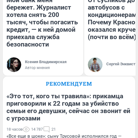
бережет. Журналист
автобусов с
хотела снять 200
кондиционерам
тысяч, чтобы погасить
Почему Красно
кредит, — к ней домой
оказался круче
приехала служба
(почти во всём)
безопасности
Ксения Владимирская
Сергей Энквист
Автор мнения
РЕКОМЕНДУЕМ
«Это тот, кого ты травила»: прикамца
приговорили к 22 годам за убийство
семьи его девушки, сейчас он звонит ей
с угрозами
18 часов
14 787
21
«Все еще в шоке»: сыну Трусовой исполнился год —