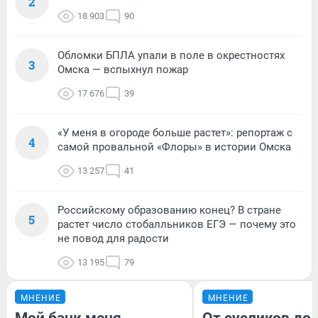
2
18 903
90
Обломки БПЛА упали в поле в окрестностях
3
Омска — вспыхнул пожар
17 676
39
«У меня в огороде больше растет»: репортаж с
4
самой провальной «Флоры» в истории Омска
13 257
41
Российскому образованию конец? В стране
5
растет число стобалльников ЕГЭ — почему это
не повод для радости
13 195
79
МНЕНИЕ
МНЕНИЕ
Мой банк меня
От сусликов до