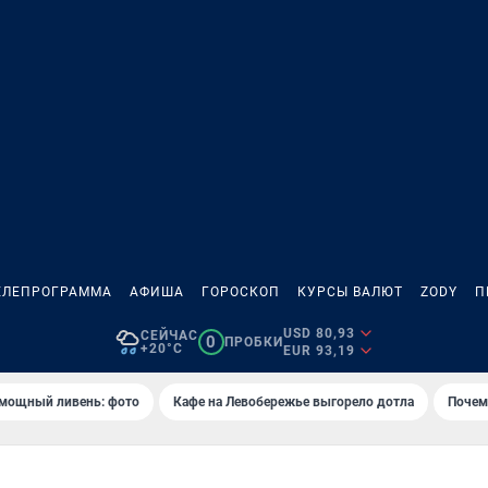
ЕЛЕПРОГРАММА
АФИША
ГОРОСКОП
КУРСЫ ВАЛЮТ
ZODY
П
USD 80,93
СЕЙЧАС
0
ПРОБКИ
+20°C
EUR 93,19
 мощный ливень: фото
Кафе на Левобережье выгорело дотла
Почем