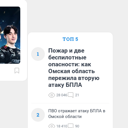
ТОП 5
Пожар и две
1
беспилотные
опасности: как
Омская область
пережила вторую
атаку БПЛА
28 046
21
ПВО отражает атаку БПЛА в
2
Омской области
18 410
90