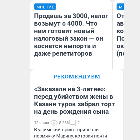
МНЕНИЕ
МНЕНИЕ
Продашь за 3000, налог
От сус
возьмут с 4000. Что
автобу
нам готовит новый
кондиц
налоговый закон — он
Почему
коснется импорта и
оказал
даже репетиторов
(почти 
РЕКОМЕНДУЕМ
Анастасия Завгородняя
Се
«Заказали на 3-летие»:
перед убийством жены в
Казани турок забрал торт
на день рождения сына
12 часов
8 286
2
В уфимский приют привезли
пермячку Марину, которая почти