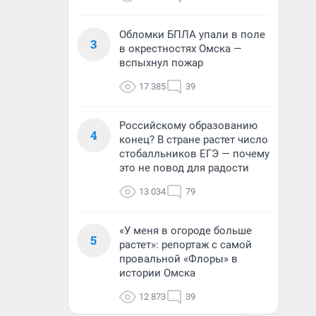
Обломки БПЛА упали в поле
3
в окрестностях Омска —
вспыхнул пожар
17 385
39
Российскому образованию
4
конец? В стране растет число
стобалльников ЕГЭ — почему
это не повод для радости
13 034
79
«У меня в огороде больше
5
растет»: репортаж с самой
провальной «Флоры» в
истории Омска
12 873
39