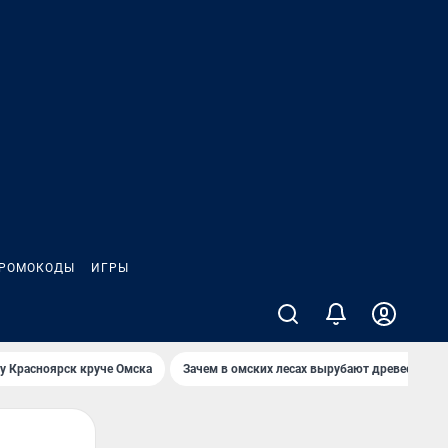
РОМОКОДЫ
ИГРЫ
у Красноярск круче Омска
Зачем в омских лесах вырубают древесину