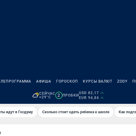
ЕЛЕПРОГРАММА
АФИША
ГОРОСКОП
КУРСЫ ВАЛЮТ
ZODY
П
USD 82,17
СЕЙЧАС
2
ПРОБКИ
+29°C
EUR 94,84
ты идут в Госдуму
Сколько стоит одеть ребенка к школе
Как подго
М