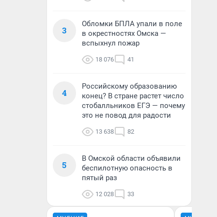
Обломки БПЛА упали в поле
3
в окрестностях Омска —
вспыхнул пожар
18 076
41
Российскому образованию
4
конец? В стране растет число
стобалльников ЕГЭ — почему
это не повод для радости
13 638
82
В Омской области объявили
5
беспилотную опасность в
пятый раз
12 028
33