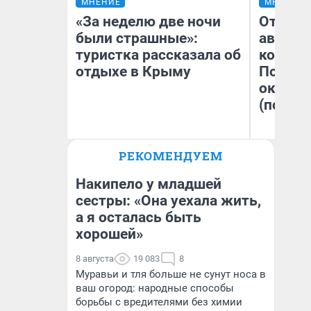
МНЕНИЕ
МНЕНИЕ
«За неделю две ночи
От сус
были страшные»:
автобу
туристка рассказала об
кондиц
отдыхе в Крыму
Почему
оказал
(почти 
РЕКОМЕНДУЕМ
Александра Исмайлова
Се
заместитель главного
редактора 63.RU
Накипело у младшей
сестры: «Она уехала жить,
а я осталась быть
хорошей»
8 августа
19 083
8
Муравьи и тля больше не сунут носа в
ваш огород: народные способы
борьбы с вредителями без химии