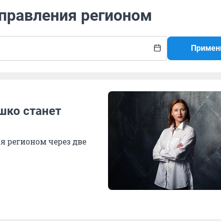
управления регионом
Примен
шко станет
я регионом через две