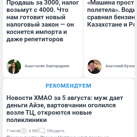
Продашь за 3000, налог
«Машина прост
возьмут с 4000. Что
полетела». Води
нам готовит новый
сравнил бензин
налоговый закон — он
Казахстане и Р
коснется импорта и
даже репетиторов
Анастасия Завгородняя
Анатолий Кузне
РЕКОМЕНДУЕМ
Новости ХМАО за 5 августа: муж дает
деньги Айзе, вартовчанин оголился
возле ТЦ, откроются новые
поликлиники
7 часов
4 300
Обсудить