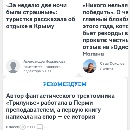
«За неделю две ночи
«Никого нельзя
были страшные»:
победить». О ч
туристка рассказала об
главный блокба
отдыхе в Крыму
этого года, кот
бьет рекорды в
прокате: честн
отзыв на «Одис
Нолана
Александра Исмайлова
Стас Соколов
заместитель главного
Эксперт
редактора 63.RU
РЕКОМЕНДУЕМ
Автор фантастического трехтомника
«Трилунье» работала в Перми
преподавателем, а первую книгу
написала на спор — ее история
8 часов
6 880
8