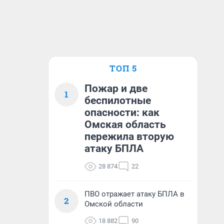
ТОП 5
Пожар и две
1
беспилотные
опасности: как
Омская область
пережила вторую
атаку БПЛА
28 874
22
ПВО отражает атаку БПЛА в
2
Омской области
18 882
90