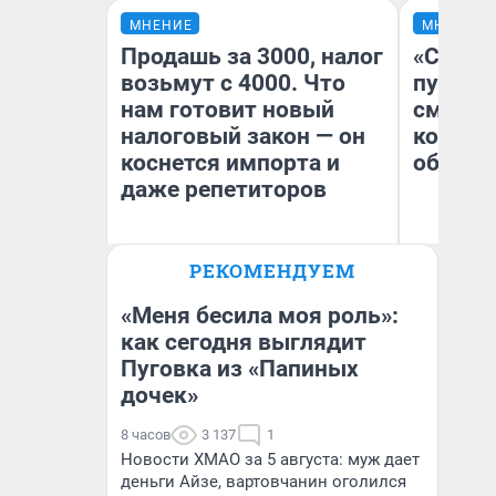
МНЕНИЕ
МНЕНИЕ
Продашь за 3000, налог
«Спутал
возьмут с 4000. Что
пургу».
нам готовит новый
смерте
налоговый закон — он
которы
коснется импорта и
обнару
даже репетиторов
Ир
РЕКОМЕНДУЕМ
Гл
Анастасия Завгородняя
«Р
Во
«Меня бесила моя роль»:
как сегодня выглядит
Пуговка из «Папиных
дочек»
8 часов
3 137
1
Новости ХМАО за 5 августа: муж дает
деньги Айзе, вартовчанин оголился