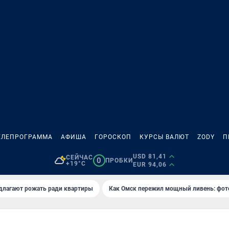
ЕЛЕПРОГРАММА
АФИША
ГОРОСКОП
КУРСЫ ВАЛЮТ
ZODY
П
USD 81,41
СЕЙЧАС
0
ПРОБКИ
+19°C
EUR 94,06
длагают рожать ради квартиры
Как Омск пережил мощный ливень: фот