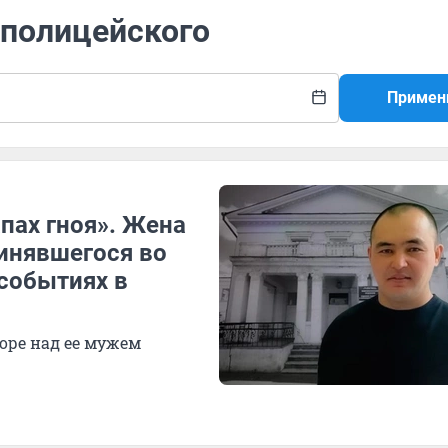
 полицейского
Примен
апах гноя». Жена
инявшегося во
 событиях в
оре над ее мужем