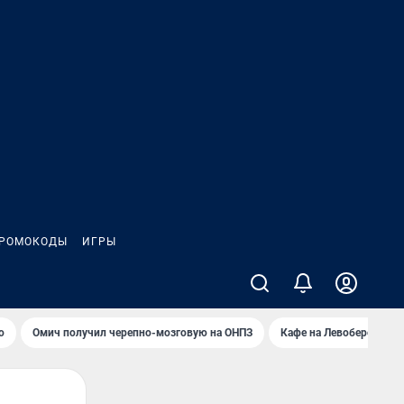
РОМОКОДЫ
ИГРЫ
о
Омич получил черепно-мозговую на ОНПЗ
Кафе на Левобережье в