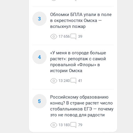
Обломки БПЛА упали в поле
3
в окрестностях Омска —
вспыхнул пожар
17 656
39
«У меня в огороде больше
4
растет»: репортаж с самой
провальной «Флоры» в
истории Омска
13 240
41
Российскому образованию
5
конец? В стране растет число
стобалльников ЕГЭ — почему
это не повод для радости
13 183
79