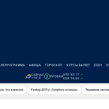
ЕЛЕПРОГРАММА
АФИША
ГОРОСКОП
КУРСЫ ВАЛЮТ
ZODY
П
USD 82,17
СЕЙЧАС
2
ПРОБКИ
+18°C
EUR 94,84
се, что известно
Разбор ДТП у «Голубого огонька»
Тюремная систе