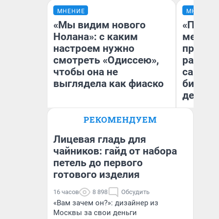
МНЕНИЕ
МНЕНИЕ
«Мы видим нового
«Покуп
Нолана»: с каким
мешке»
настроем нужно
предпр
смотреть «Одиссею»,
рассказ
чтобы она не
самом 
выглядела как фиаско
бизнес
дешевы
РЕКОМЕНДУЕМ
На
Надежда Губарь
От
де
Лицевая гладь для
чайников: гайд от набора
петель до первого
готового изделия
16 часов
8 898
Обсудить
«Вам зачем он?»: дизайнер из
Москвы за свои деньги