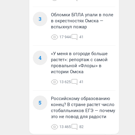
Обломки БПЛА упали в поле
3
в окрестностях Омска —
вспыхнул пожар
17 944
41
«У меня в огороде больше
4
растет»: репортаж с самой
провальной «Флоры» в
истории Омска
13 625
41
Российскому образованию
5
конец? В стране растет число
стобалльников ЕГЭ — почему
это не повод для радости
13 465
82