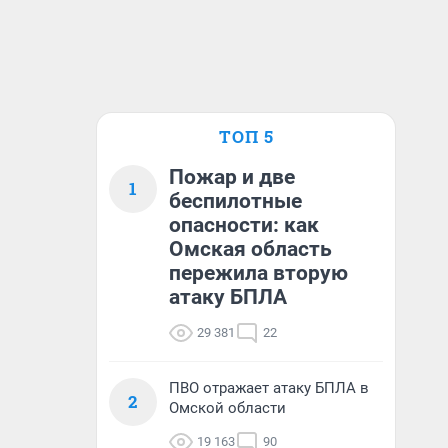
ТОП 5
Пожар и две
1
беспилотные
опасности: как
Омская область
пережила вторую
атаку БПЛА
29 381
22
ПВО отражает атаку БПЛА в
2
Омской области
19 163
90