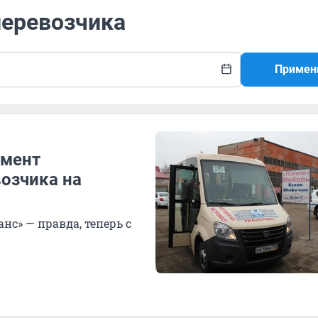
перевозчика
Примен
амент
озчика на
нс» — правда, теперь с