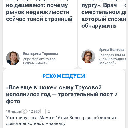
но дешевеют: почему
пургу». Врач — о
рынок недвижимости
смертельном ди
сейчас такой странный
который сложн
обнаружить
Ирина Волкова
Екатерина Торопова
Главврач клиник
директор агентства
«Реабилитация д
недвижимости
Волковой»
РЕКОМЕНДУЕМ
«Все еще в шоке»: сыну Трусовой
исполнился год — трогательный пост и
фото
18 часов
12 980
2
Участницу шоу «Мама в 16» из Волгограда обвинили в
домогательствах к младенцу