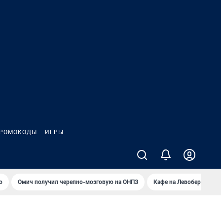
РОМОКОДЫ
ИГРЫ
о
Омич получил черепно-мозговую на ОНПЗ
Кафе на Левобережье в