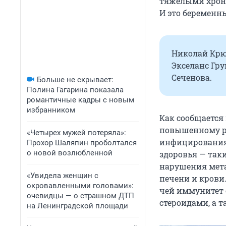
тяжелыми хрони
И это беремен
Николай Крю
Экселанс Гру
Сеченова.
Больше не скрывает:
Полина Гагарина показала
романтичные кадры с новым
избранником
Как сообщается
повышенному ри
«Четырех мужей потеряла»:
инфицирования
Прохор Шаляпин проболтался
о новой возлюбленной
здоровья — таки
нарушения мета
«Увидела женщин с
печени и крови
окровавленными головами»:
чей иммунитет 
очевидцы — о страшном ДТП
стероидами, а 
на Ленинградской площади