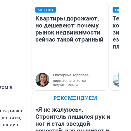
МНЕНИЕ
МНЕНИ
Квартиры дорожают,
Тепло
но дешевеют: почему
холод
рынок недвижимости
зимой
сейчас такой странный
ездит
плюсы
Екатерина Торопова
директор агентства
недвижимости
ном в
РЕКОМЕНДУЕМ
«Я не жалуюсь».
ппы риска
Строитель лишился рук и
 до пяти,
ног и стал звездой
о люди с
соцсетей: как он живет и