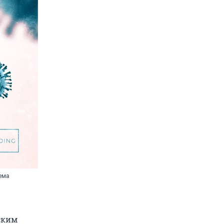
ема
еским