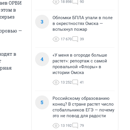
18 898
90
чаев ОРВИ
 этом в
серьез
Обломки БПЛА упали в поле
3
в окрестностях Омска —
вспыхнул пожар
доровью —
17 670
39
ходят в
«У меня в огороде больше
4
т
растет»: репортаж с самой
провальной «Флоры» в
ирная
истории Омска
13 252
41
Российскому образованию
5
конец? В стране растет число
стобалльников ЕГЭ — почему
это не повод для радости
13 192
79