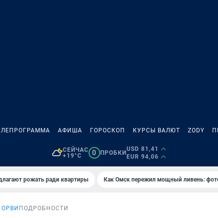
ЕЛЕПРОГРАММА
АФИША
ГОРОСКОП
КУРСЫ ВАЛЮТ
ZODY
П
USD 81,41
СЕЙЧАС
0
ПРОБКИ
+19°C
EUR 94,06
длагают рожать ради квартиры
Как Омск пережил мощный ливень: фот
 ОРВИ
ПОДРОБНОСТИ