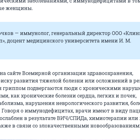
ческими заболеваниями, с иммунодефицитами в том
ные женщины.
чков — иммунолог, генеральный директор ООО «Клин
п», доцент медицинского университета имени И. М.
 на сайте Всемирной организации здравоохранения,
ску развития тяжелой болезни или осложнений в ре
 гриппом подвергаются люди с хроническими нару
ми, как хронические болезни сердца, легких и почек,
болизма, нарушения неврологического развития, бол
. Говоря о иммунодефицитах, врачи имеют в виду пац
ослаблен в результате ВИЧ/СПИДа, химиотерапии или
также в связи со злокачественными новообразованиям