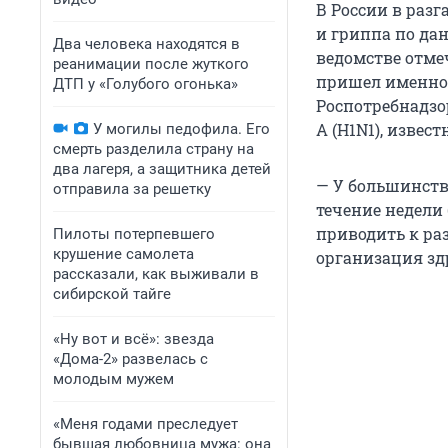
В России в раз
и гриппа по дан
Два человека находятся в
ведомстве отмеч
реанимации после жуткого
пришел именно 
ДТП у «Голубого огонька»
Роспотребнадзо
А (H1N1), извес
У могилы педофила. Его
смерть разделила страну на
два лагеря, а защитника детей
— У большинств
отправила за решетку
течение недели
приводить к ра
Пилоты потерпевшего
крушение самолета
организация зд
рассказали, как выживали в
сибирской тайге
«Ну вот и всё»: звезда
«Дома-2» развелась с
молодым мужем
«Меня годами преследует
бывшая любовница мужа: она