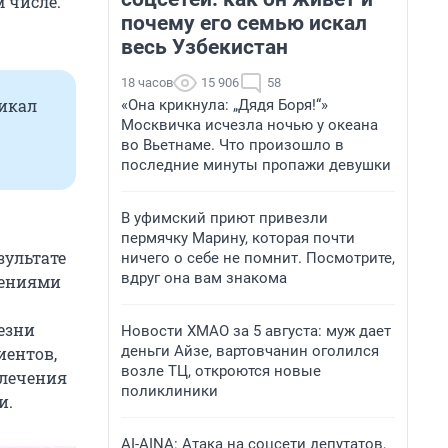
 числе.
почему его семью искал
весь Узбекистан
18 часов
15 906
58
икал
«Она крикнула: „Дядя Боря!“»
Москвичка исчезла ночью у океана
во Вьетнаме. Что произошло в
последние минуты пропажи девушки
В уфимский приют привезли
пермячку Марину, которая почти
зультате
ничего о себе не помнит. Посмотрите,
вдруг она вам знакома
шениями
езни
Новости ХМАО за 5 августа: муж дает
деньги Айзе, вартовчанин оголился
иентов,
возле ТЦ, откроются новые
 лечения
поликлиники
и.
AI-AINA: Атака на соцсети депутатов,