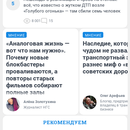
5
всё, что известно о жутком ДТП возле
«Голубого огонька» — там сбили семь человек
8 001
15
МНЕНИЕ
МНЕНИЕ
«Аналоговая жизнь —
Наследие, кото
вот что нам нужно».
чудом не разва
Почему новые
транспортный э
блокбастеры
разнес миф о «
проваливаются, а
советских доро
повторы старых
фильмов собирают
полные залы
Олег Арефьев
Блогер, предприн
Алёна Золотухина
владелец в тран
Журналист НГС
бизнесе
РЕКОМЕНДУЕМ