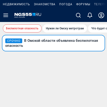
НЕДВИЖИМОСТЬ
ЗНАКОМСТВА
ПОГОДА
ФОРУМЫ
ТЕЛЕПР
Беспилотная опасность
Нужен ли Омску метротрам
Что будет 
В Омской области объявлена беспилотная
СРОЧНО
опасность