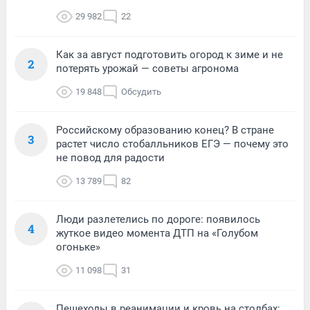
29 982
22
Как за август подготовить огород к зиме и не
2
потерять урожай — советы агронома
19 848
Обсудить
Российскому образованию конец? В стране
3
растет число стобалльников ЕГЭ — почему это
не повод для радости
13 789
82
Люди разлетелись по дороге: появилось
4
жуткое видео момента ДТП на «Голубом
огоньке»
11 098
31
Пешеходы в реанимации и кровь на столбах: