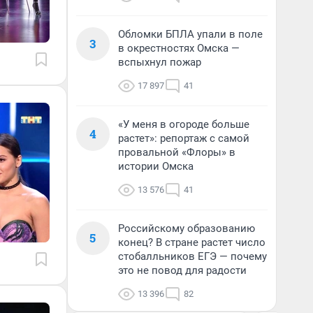
Обломки БПЛА упали в поле
3
в окрестностях Омска —
вспыхнул пожар
17 897
41
«У меня в огороде больше
4
растет»: репортаж с самой
провальной «Флоры» в
истории Омска
13 576
41
Российскому образованию
5
конец? В стране растет число
стобалльников ЕГЭ — почему
это не повод для радости
13 396
82