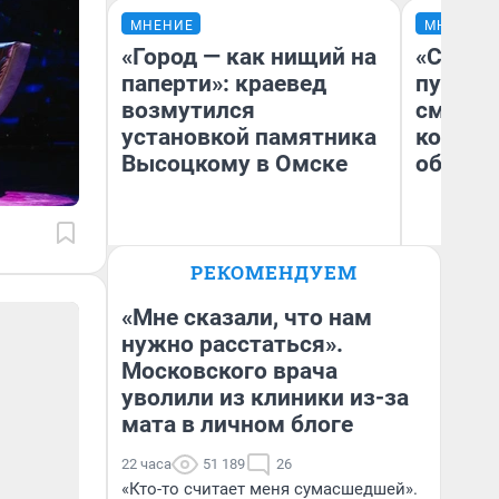
МНЕНИЕ
МНЕНИЕ
«Город — как нищий на
«Спутал
паперти»: краевед
пургу».
возмутился
смерте
установкой памятника
которы
Высоцкому в Омске
обнару
Ир
РЕКОМЕНДУЕМ
Гл
Игорь Коновалов
«Р
Историк
Во
«Мне сказали, что нам
нужно расстаться».
Московского врача
уволили из клиники из-за
мата в личном блоге
22 часа
51 189
26
«Кто-то считает меня сумасшедшей».