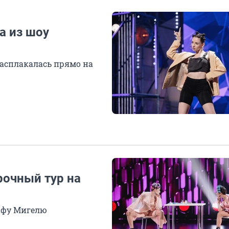
а из шоу
расплакалась прямо на
рочный тур на
рафу Мигелю