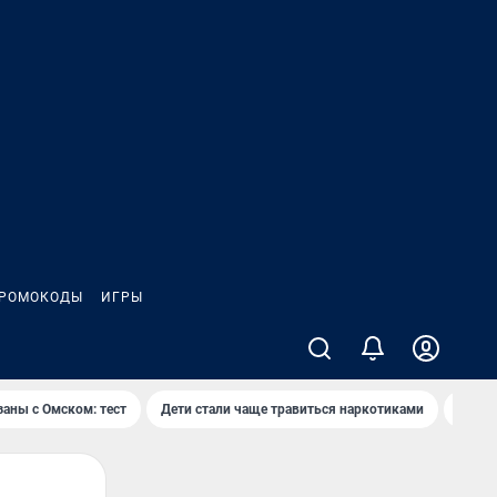
РОМОКОДЫ
ИГРЫ
заны с Омском: тест
Дети стали чаще травиться наркотиками
Появя