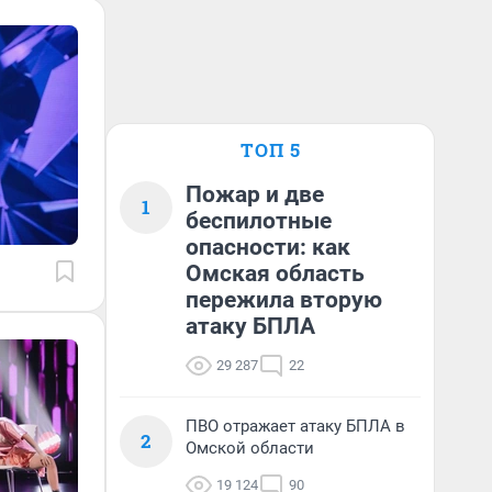
ТОП 5
Пожар и две
1
беспилотные
опасности: как
Омская область
пережила вторую
атаку БПЛА
29 287
22
ПВО отражает атаку БПЛА в
2
Омской области
19 124
90