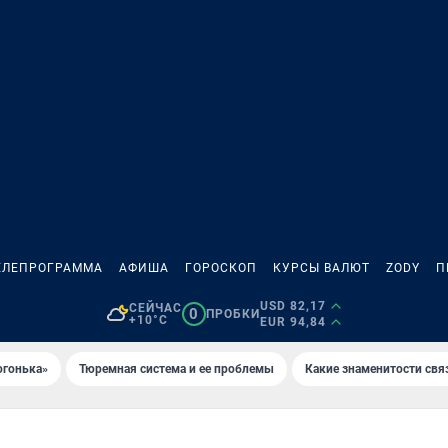
ЕЛЕПРОГРАММА
АФИША
ГОРОСКОП
КУРСЫ ВАЛЮТ
ZODY
П
USD 82,17
СЕЙЧАС
0
ПРОБКИ
+10°C
EUR 94,84
огонька»
Тюремная система и ее проблемы
Какие знаменитости свя