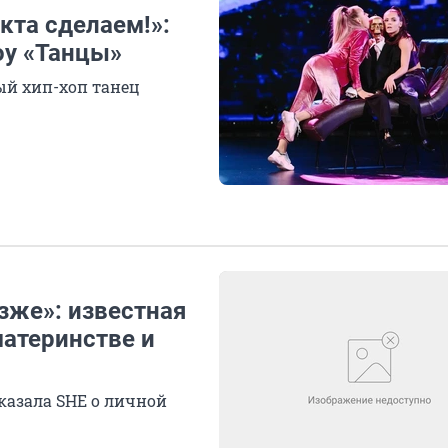
кта сделаем!»:
оу «Танцы»
й хип-хоп танец
озже»: известная
материнстве и
сказала SHE о личной