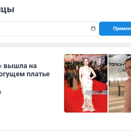
нцы
Примен
» вышла на
огущем платье
й