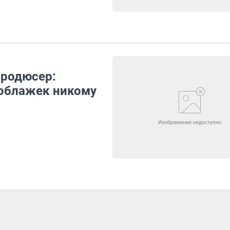
продюсер:
поблажек никому