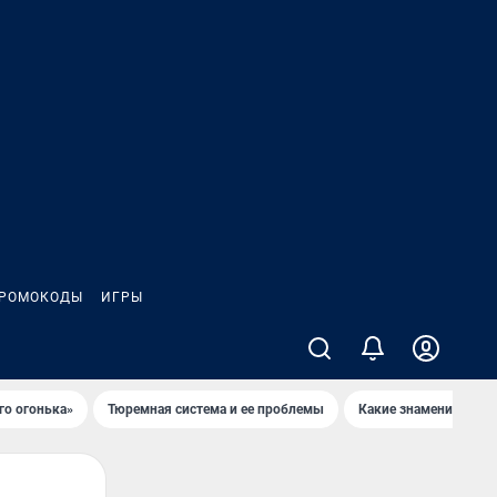
РОМОКОДЫ
ИГРЫ
го огонька»
Тюремная система и ее проблемы
Какие знаменитости 