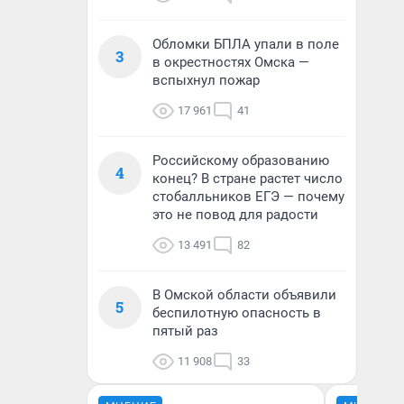
Обломки БПЛА упали в поле
3
в окрестностях Омска —
вспыхнул пожар
17 961
41
Российскому образованию
4
конец? В стране растет число
стобалльников ЕГЭ — почему
это не повод для радости
13 491
82
В Омской области объявили
5
беспилотную опасность в
пятый раз
11 908
33