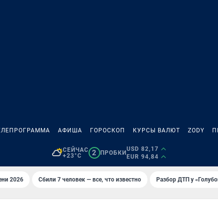
ЕЛЕПРОГРАММА
АФИША
ГОРОСКОП
КУРСЫ ВАЛЮТ
ZODY
П
USD 82,17
СЕЙЧАС
2
ПРОБКИ
+23°C
EUR 94,84
ени 2026
Сбили 7 человек — все, что известно
Разбор ДТП у «Голубо