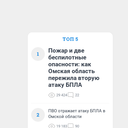
ТОП 5
Пожар и две
1
беспилотные
опасности: как
Омская область
пережила вторую
атаку БПЛА
29 424
22
ПВО отражает атаку БПЛА в
2
Омской области
19 183
90