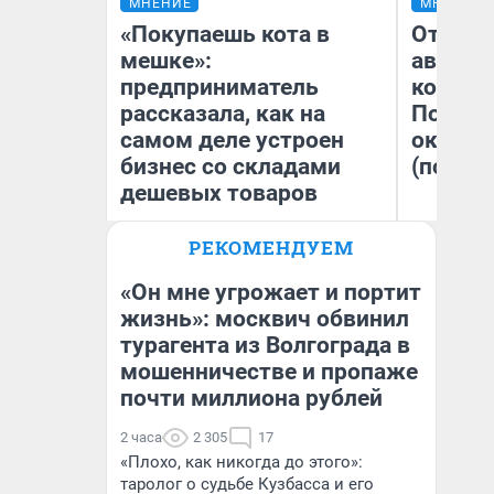
МНЕНИЕ
МНЕНИЕ
«Покупаешь кота в
От сус
мешке»:
автобу
предприниматель
кондиц
рассказала, как на
Почему
самом деле устроен
оказал
бизнес со складами
(почти 
дешевых товаров
РЕКОМЕНДУЕМ
Наталья Шорохова
Се
Открыла кофейную точку на
деньги соцразвития
«Он мне угрожает и портит
жизнь»: москвич обвинил
турагента из Волгограда в
мошенничестве и пропаже
почти миллиона рублей
2 часа
2 305
17
«Плохо, как никогда до этого»:
таролог о судьбе Кузбасса и его