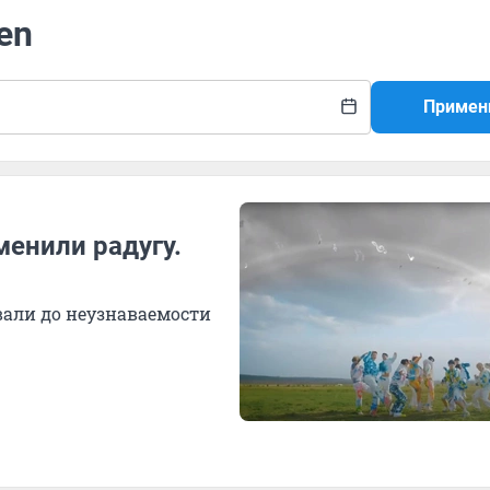
en
Примен
енили радугу.
вали до неузнаваемости