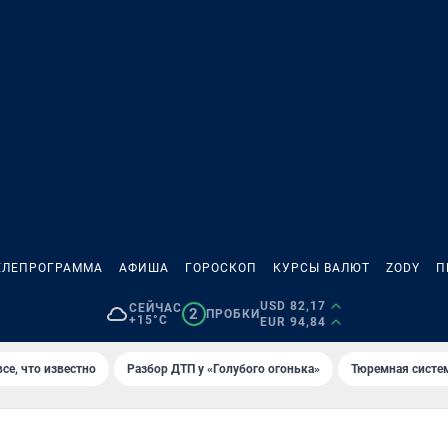
ЕЛЕПРОГРАММА
АФИША
ГОРОСКОП
КУРСЫ ВАЛЮТ
ZODY
П
USD 82,17
СЕЙЧАС
2
ПРОБКИ
+15°C
EUR 94,84
се, что известно
Разбор ДТП у «Голубого огонька»
Тюремная систе