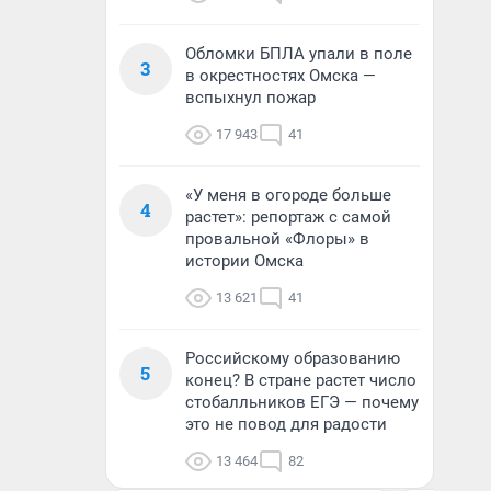
Обломки БПЛА упали в поле
3
в окрестностях Омска —
вспыхнул пожар
17 943
41
«У меня в огороде больше
4
растет»: репортаж с самой
провальной «Флоры» в
истории Омска
13 621
41
Российскому образованию
5
конец? В стране растет число
стобалльников ЕГЭ — почему
это не повод для радости
13 464
82