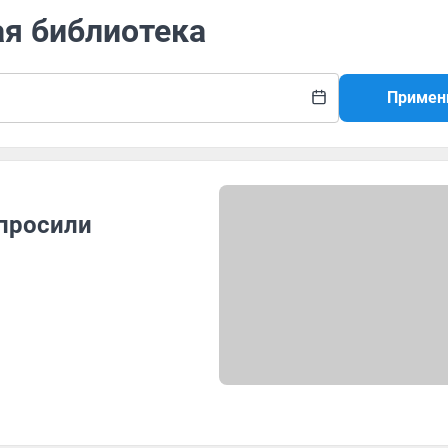
ая библиотека
Примен
просили