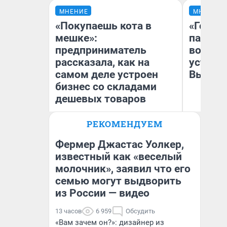
МНЕНИЕ
МНЕНИЕ
«Покупаешь кота в
«Город
мешке»:
паперт
предприниматель
возмут
рассказала, как на
устано
самом деле устроен
Высоцк
бизнес со складами
дешевых товаров
РЕКОМЕНДУЕМ
Наталья Шорохова
Иг
Открыла кофейную точку на
Ис
деньги соцразвития
Фермер Джастас Уолкер,
известный как «веселый
молочник», заявил что его
семью могут выдворить
из России — видео
13 часов
6 959
Обсудить
«Вам зачем он?»: дизайнер из