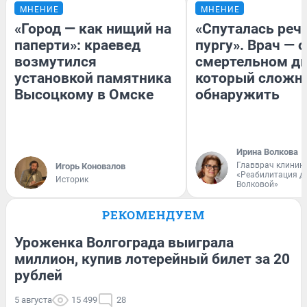
МНЕНИЕ
МНЕНИЕ
«Город — как нищий на
«Спуталась речь
паперти»: краевед
пургу». Врач — о
возмутился
смертельном ди
установкой памятника
который сложн
Высоцкому в Омске
обнаружить
Ирина Волкова
Главврач клиник
Игорь Коновалов
«Реабилитация д
Историк
Волковой»
РЕКОМЕНДУЕМ
Уроженка Волгограда выиграла
миллион, купив лотерейный билет за 20
рублей
5 августа
15 499
28