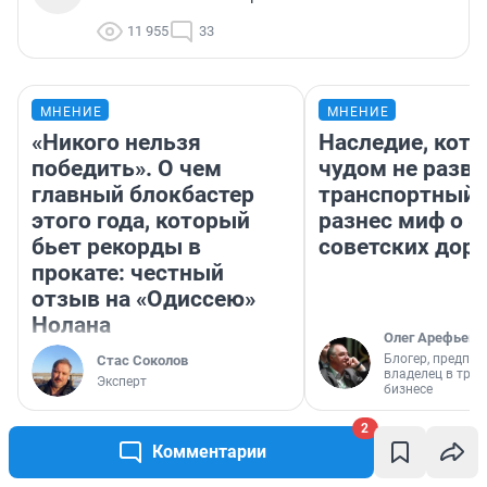
11 955
33
МНЕНИЕ
МНЕНИЕ
«Никого нельзя
Наследие, кото
победить». О чем
чудом не разва
главный блокбастер
транспортный 
этого года, который
разнес миф о 
бьет рекорды в
советских доро
прокате: честный
отзыв на «Одиссею»
Нолана
Олег Арефьев
Блогер, предпри
Стас Соколов
владелец в тра
Эксперт
бизнесе
2
Комментарии
РЕКОМЕНДУЕМ