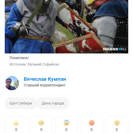
Понеслась!
Источник: 
Евгений Софийчук
Вячеслав Кумпан
Старший корреспондент
Щит Сибири
День города
0
0
0
0
0